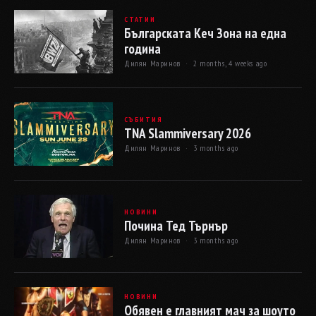
СТАТИИ
Българската Кеч Зона на една
година
Дилян Маринов ·
2 months, 4 weeks ago
СЪБИТИЯ
TNA Slammiversary 2026
Дилян Маринов ·
3 months ago
НОВИНИ
Почина Тед Търнър
Дилян Маринов ·
3 months ago
НОВИНИ
Обявен е главният мач за шоуто