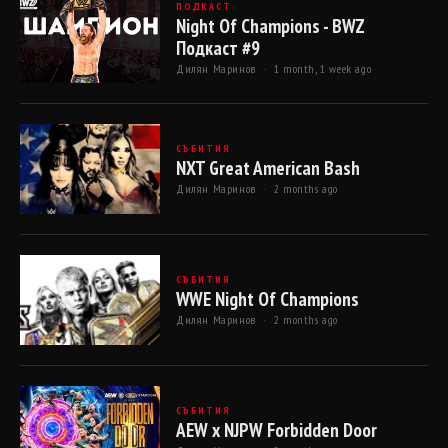
ПОДКАСТ
Night Of Champions - BWZ
Подкаст #9
Дилян Маринов ·
1 month, 1 week ago
СЪБИТИЯ
NXT Great American Bash
Дилян Маринов ·
2 months ago
СЪБИТИЯ
WWE Night Of Champions
Дилян Маринов ·
2 months ago
СЪБИТИЯ
AEW x NJPW Forbidden Door