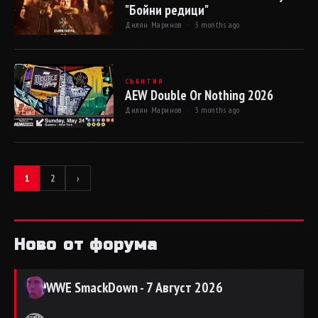
"Бойни редици"
Дилян Маринов ·
3 months ago
СЪБИТИЯ
AEW Double Or Nothing 2026
Дилян Маринов ·
3 months ago
1
2
›
Ново от форума
WWE SmackDown - 7 Август 2026