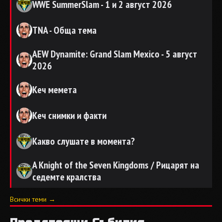
WWE SummerSlam - 1 и 2 август 2026
TNA - Обща тема
AEW Dynamite: Grand Slam Mexico - 5 август
2026
Кеч мемета
Кеч снимки и факти
Какво слушате в момента?
A Knight of the Seven Kingdoms / Рицарят на
седемте кралства
Всички теми →