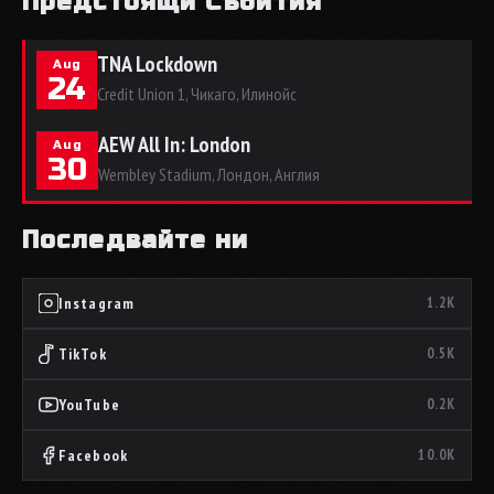
Предстоящи Събития
TNA Lockdown
Aug
24
Credit Union 1, Чикаго, Илинойс
AEW All In: London
Aug
30
Wembley Stadium, Лондон, Англия
Последвайте ни
Instagram
1.2K
TikTok
0.5K
YouTube
0.2K
Facebook
10.0K