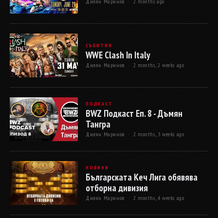
Дилян Маринов ·
2 months ago
СЪБИТИЯ
WWE Clash In Italy
Дилян Маринов ·
2 months, 2 weeks ago
ПОДКАСТ
BWZ Подкаст Еп. 8 - Дъмян
Тангра
Дилян Маринов ·
2 months, 3 weeks ago
НОВИНИ
Българската Кеч Лига обявява
отборна дивизия
Дилян Маринов ·
2 months, 4 weeks ago