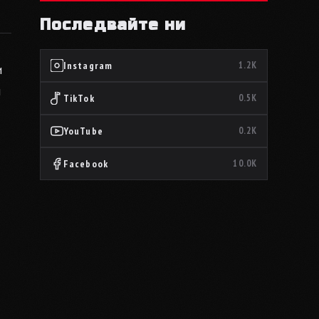
Последвайте ни
Instagram
1.2K
и
и
TikTok
0.5K
YouTube
0.2K
Facebook
10.0K