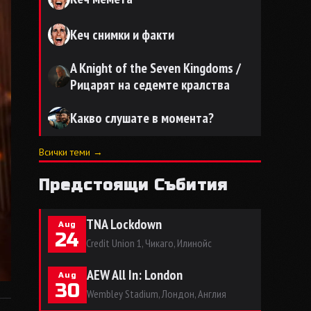
Кеч снимки и факти
A Knight of the Seven Kingdoms /
Рицарят на седемте кралства
Какво слушате в момента?
Всички теми →
Предстоящи Събития
TNA Lockdown
Aug
24
Credit Union 1, Чикаго, Илинойс
AEW All In: London
Aug
30
Wembley Stadium, Лондон, Англия