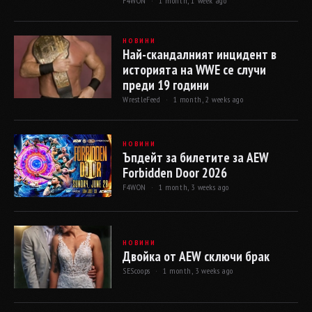
F4WON ·
1 month, 1 week ago
НОВИНИ
Най-скандалният инцидент в
историята на WWE се случи
преди 19 години
WrestleFeed ·
1 month, 2 weeks ago
НОВИНИ
Ъпдейт за билетите за AEW
Forbidden Door 2026
F4WON ·
1 month, 3 weeks ago
НОВИНИ
Двойка от AEW сключи брак
SEScoops ·
1 month, 3 weeks ago