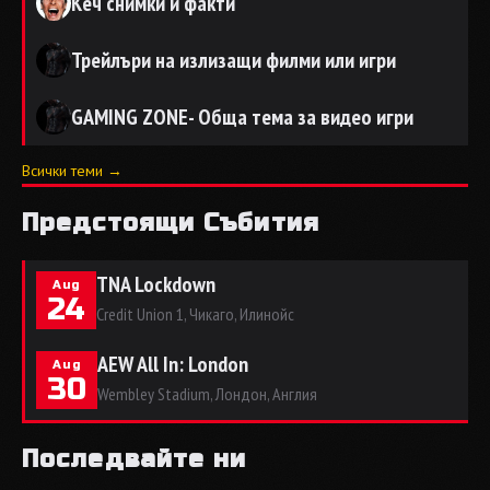
Кеч снимки и факти
Трейлъри на излизащи филми или игри
GAMING ZONE- Обща тема за видео игри
Всички теми →
Предстоящи Събития
TNA Lockdown
Aug
24
Credit Union 1, Чикаго, Илинойс
AEW All In: London
Aug
30
Wembley Stadium, Лондон, Англия
Последвайте ни