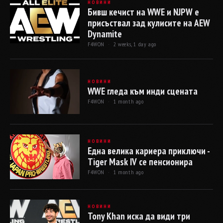
НОВИНИ
Бивш кечист на WWE и NJPW е
присъствал зад кулисите на AEW
Dynamite
F4WON ·
2 weeks, 1 day ago
НОВИНИ
WWE гледа към инди сцената
F4WON ·
1 month ago
НОВИНИ
Една велика кариера приключи -
Tiger Mask IV се пенсионира
F4WON ·
1 month ago
НОВИНИ
Tony Khan иска да види три