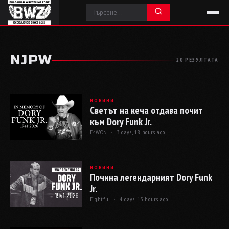
NJPW
20 РЕЗУЛТАТА
НОВИНИ
Светът на кеча отдава почит
към Dory Funk Jr.
F4WON ·
3 days, 18 hours ago
НОВИНИ
Почина легендарният Dory Funk
Jr.
Fightful ·
4 days, 13 hours ago