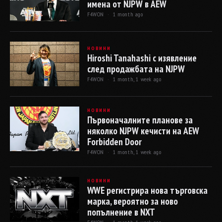
имена от NJPW в AEW
F4WON ·
1 month ago
НОВИНИ
Hiroshi Tanahashi с изявление
след продажбата на NJPW
F4WON ·
1 month, 1 week ago
НОВИНИ
Първоначалните планове за
няколко NJPW кечисти на AEW
Forbidden Door
F4WON ·
1 month, 1 week ago
НОВИНИ
WWE регистрира нова търговска
марка, вероятно за ново
попълнение в NXT