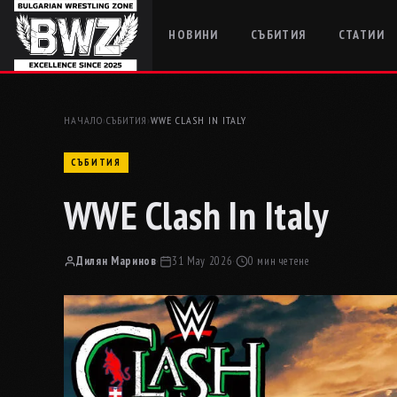
НОВИНИ
СЪБИТИЯ
СТАТИИ
НАЧАЛО
›
СЪБИТИЯ
›
WWE CLASH IN ITALY
СЪБИТИЯ
WWE Clash In Italy
Дилян Маринов
·
31 May 2026
·
0 мин четене