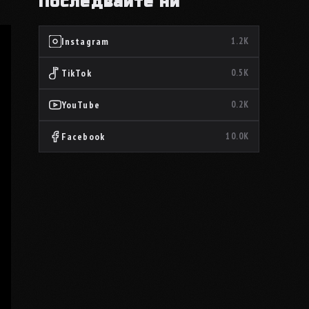
Последвайте ни
Instagram
1.2K
TikTok
0.5K
YouTube
0.2K
Facebook
10.0K