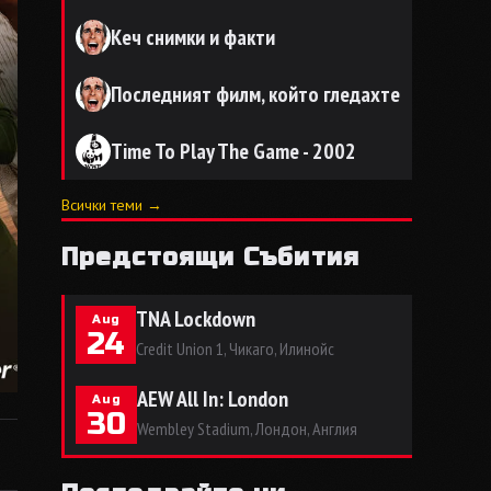
Кеч снимки и факти
Последният филм, който гледахте
Time To Play The Game - 2002
Всички теми →
Предстоящи Събития
TNA Lockdown
Aug
24
Credit Union 1, Чикаго, Илинойс
AEW All In: London
Aug
30
Wembley Stadium, Лондон, Англия