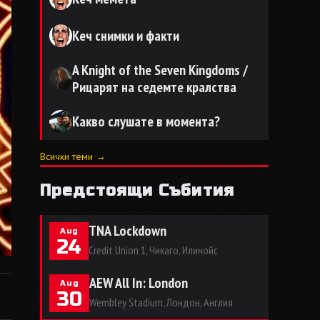
Кеч снимки и факти
A Knight of the Seven Kingdoms /
Рицарят на седемте кралства
Какво слушате в момента?
Всички теми →
Предстоящи Събития
TNA Lockdown
Aug
24
Credit Union 1, Чикаго, Илинойс
AEW All In: London
Aug
30
Wembley Stadium, Лондон, Англия