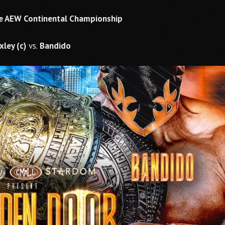
he AEW Continental Championship
ley (c)
vs.
Bandido