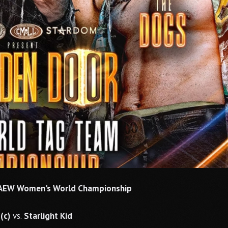
e AEW Women's World Championship
(c)
vs.
Starlight Kid