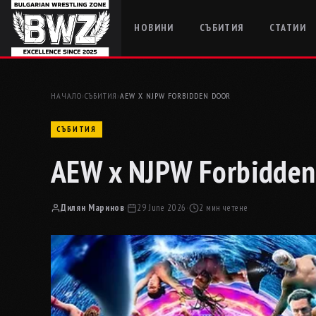
НОВИНИ
СЪБИТИЯ
СТАТИИ
НАЧАЛО
›
СЪБИТИЯ
›
AEW X NJPW FORBIDDEN DOOR
СЪБИТИЯ
AEW x NJPW Forbidden
Дилян Маринов
·
29 June 2026
·
2 мин четене