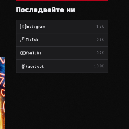
Последвайте ни
Instagram
1.2K
TikTok
0.5K
YouTube
0.2K
Facebook
10.0K