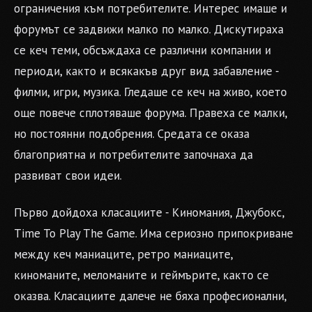
ограничения към потребителите. Интерес имаше и
форумът се задвижи малко по малко. Дискутираха
се кеч теми, обсъждаха се различни компании и
периоди, както и всякакъв друг вид забавление -
филми, игри, музика. Гледаше се кеч на живо, което
още повече сплотяваше форума. Правеха се малки,
но постоянни подобрения. Средата се оказа
благоприятна и потребителите започнаха да
развиват свои идеи.
Първо дойдоха класациите - Киномания, Джубокс,
Time To Play The Game. Има сериозно припокриване
между кеч маниаците, ретро маниаците,
киноманите, меломаните и геймърите, както се
оказва. Класациите далече не бяха професионални,