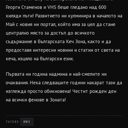
Георги Стаменов и VHS беше гледано над 600
хиляди пъти! Развитието ни кулминира в началото на
Май с новия ни портал, който има за цел да стане
централно място за достъп до всичкото
съдържание в Българската Кеч Зона, както и да
предоставя интересни новини и статии от света на
кеча, изцяло на български език.
Първата ни година надмина и най-смелите ни
очаквания. Нека следващите години накарат тази да
изглежда просто обикновена! Честит рожден ден
на всички фенове в Зоната!
ТАГОВЕ:
BWZ