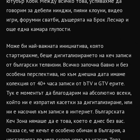
ютубър Коби. Между всичко това, успявахме да
говорим за дебели нинджи, пияни клоуни, видео
игри, форумни сватби, дъщерята на Брок Леснар и
още една камара глупости.
Може би най-важната инициатива, която
стартирахме, беше дигитализирането на кеч записи
от български телвизии. Всичко започна бавно и без
особена перспектива, но към днешна дата имаме
колекция от 40+ часа записи от bTV и GTV ерите.
Тук е моментът да благодарим на абсолютно всеки,
който ни е изпратил касетки за дигитализиране, или
ни е насочил към записи в интернет. Българската
Кеч Зона нямаше да е това, което е днес без вас.
Оказа се, че кечът е особено обичан в България, а
носталгията по него скоро няма да угасне. Това