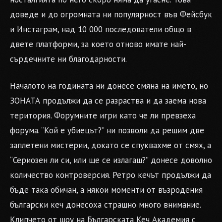
доведе и до огромната ни популярност във Фейсбук
и Инстаграм, над 10 000 последователи общо в
двете платформи, за което отново имате най-
сърдечните ни благодарности.
Началото на годината ни донесе смяна на името, но
ЗОНАТА продължи да се разраства и да заема нова
територия. Форумните игри като че ли превзеха
форума. “Кой е убиецът?” ни позволи да решим две
заплетени мистерии, докато се спуквахме от смях, а
“Сериозен ли си, или ще се излагаш?” донесе доволно
количество контроверсия. Ретро кечът продължи да
бъде така обичан, а някои моменти от възродения
български кеч донесоха страшно много внимание.
Клипчето от шоу на Българската Кеч Академия с