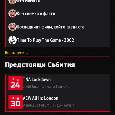
Кеч снимки и факти
Последният филм, който гледахте
Time To Play The Game - 2002
Всички теми →
Предстоящи Събития
TNA Lockdown
Aug
24
Credit Union 1, Чикаго, Илинойс
AEW All In: London
Aug
30
Wembley Stadium, Лондон, Англия