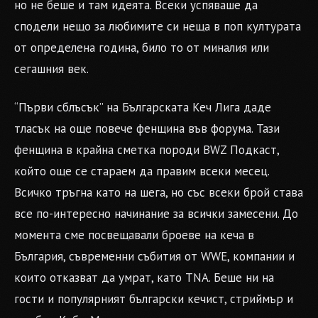
но не беше и там идеята. Всеки успяваше да
сподели нещо за любимите си неща в поп културата
от определена година, било то от миналия или
сегашния век.
“Първи сблъсък” на Българската Кеч Лига даде
тласък на още повече фенщина във форума. Тази
фенщина в крайна сметка породи BWZ Подкаст,
който още се стараем да правим всеки месец.
Всичко тръгна като на шега, но със всеки брой става
все по-интересно начинание за всички замесени. До
момента сме посвещавали броеве на кеча в
България, съвременни събития от WWE, компании и
които отказват да умрат, като TNA. Беше ни на
гости и популярният български кечист, стриймър и