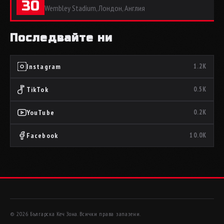
30
Wembley Stadium, Лондон, Англия
Последвайте ни
Instagram
1.2K
TikTok
0.5K
YouTube
0.2K
Facebook
10.0K
© 2026 Българска Кеч Зона. Всички права запазени.