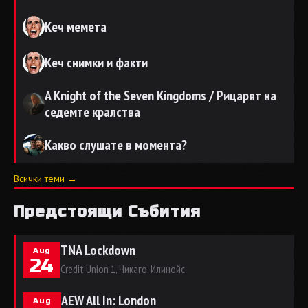
Кеч мемета
Кеч снимки и факти
A Knight of the Seven Kingdoms / Рицарят на
седемте кралства
Какво слушате в момента?
Всички теми →
Предстоящи Събития
TNA Lockdown
Aug
24
Credit Union 1, Чикаго, Илинойс
AEW All In: London
Aug