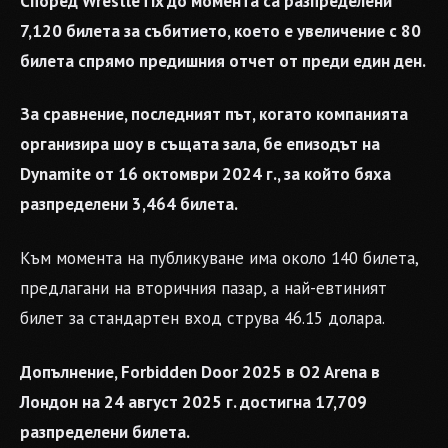
Според WrestleTix до момента са разпределени
7,120 билета за събитието, което е увеличение с 80
билета спрямо предишния отчет от преди един ден.
За сравнение, последният път, когато компанията
организира шоу в същата зала, бе епизодът на
Dynamite от 16 октомври 2024 г., за който бяха
разпределени 3,464 билета.
Към момента на публикуване има около 140 билета,
предлагани на вторичния пазар, а най-евтиният
билет за стандартен вход струва 46.15 долара.
Допълнение, Forbidden Door 2025 в O2 Arena в
Лондон на 24 август 2025 г. достигна 17,709
разпределени билета.