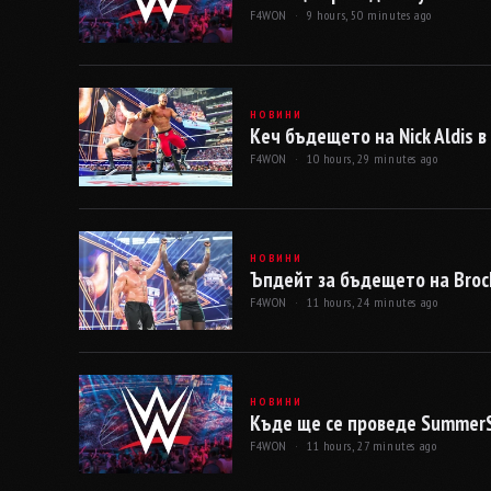
F4WON ·
9 hours, 50 minutes ago
НОВИНИ
Кеч бъдещето на Nick Aldis 
F4WON ·
10 hours, 29 minutes ago
НОВИНИ
Ъпдейт за бъдещето на Broc
F4WON ·
11 hours, 24 minutes ago
НОВИНИ
Къде ще се проведе Summer
F4WON ·
11 hours, 27 minutes ago