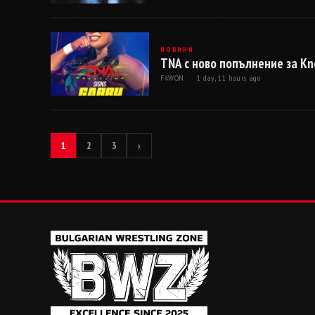
НОВИНИ
TNA с ново попълнение за Kn
F4WON ·
1 day, 11 hours ago
1
2
3
›