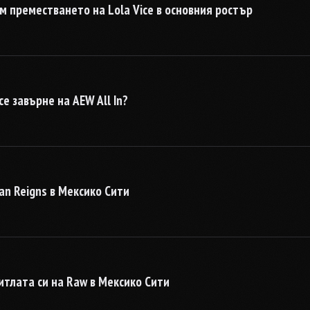
 преместването на Lola Vice в основния ростър
е завърне на AEW All In?
n Reigns в Мексико Сити
итлата си на Raw в Мексико Сити