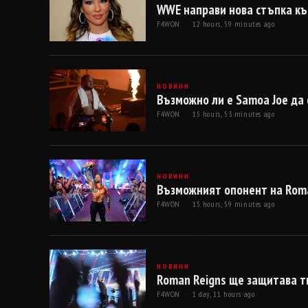
WWE направи нова стъпка към
F4WON ·
12 hours, 59 minutes ago
НОВИНИ
Възможно ли е Samoa Joe да с
F4WON ·
15 hours, 53 minutes ago
НОВИНИ
Възможният опонент на Roma
F4WON ·
15 hours, 59 minutes ago
НОВИНИ
Roman Reigns ще защитава т
F4WON ·
1 day, 11 hours ago