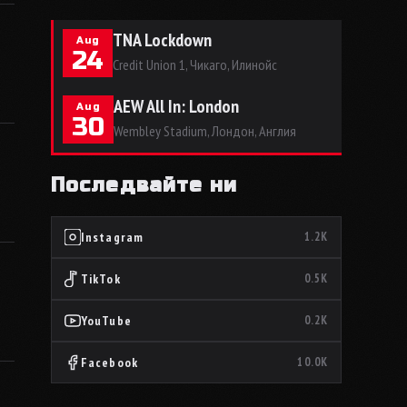
TNA Lockdown
Aug
24
Credit Union 1, Чикаго, Илинойс
AEW All In: London
Aug
30
Wembley Stadium, Лондон, Англия
Последвайте ни
Instagram
1.2K
TikTok
0.5K
YouTube
0.2K
Facebook
10.0K