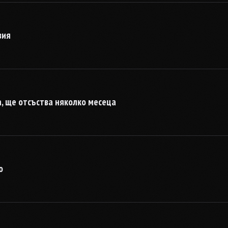
зия
ра, ще отсъства няколко месеца
о