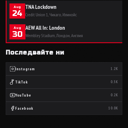
TNA Lockdown
Aug
24
Credit Union 1, Чикаго, Илинойс
AEW All In: London
Aug
30
Wembley Stadium, Лондон, Англия
Последвайте ни
Instagram
1.2K
TikTok
0.5K
YouTube
0.2K
Facebook
10.0K