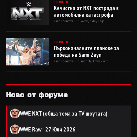
НОВИНИ
Кечистка от NXT пострада в
автомобилна катастрофа
Ringsidenews ·
1 week, 3 days ago
НОВИНИ
Първоначалните планове за
победа на Sami Zayn
Ringsidenews ·
1 month, 1 week ago
Ново от форума
WWE NXT (обща тема за TV шоутата)
WWE Raw - 27 Юли 2026