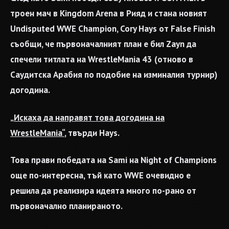
троен мач в Kingdom Arena в Рияд и стана новият
Undisputed WWE Champion, Cory Hays от False Finish
съобщи, че първоначалният план е бил Zayn да
спечели титлата на WrestleMania 43 (отново в
Саудитска Арабия по подобие на изминалия турнир)
догодина.
„Искаха да направят това догодина на
WrestleMania“
, твърди Hays.
Това прави победата на Sami на Night of Champions
още по-интересна, тъй като WWE очевидно е
решила да реализира идеята много по-рано от
първоначално планираното.