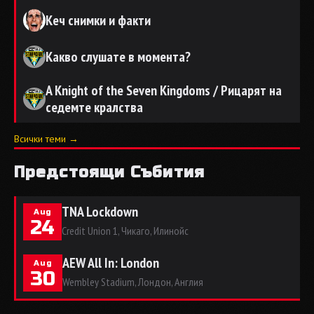
Кеч снимки и факти
Какво слушате в момента?
A Knight of the Seven Kingdoms / Рицарят на
седемте кралства
Всички теми →
Предстоящи Събития
TNA Lockdown
Aug
24
Credit Union 1, Чикаго, Илинойс
AEW All In: London
Aug
30
Wembley Stadium, Лондон, Англия