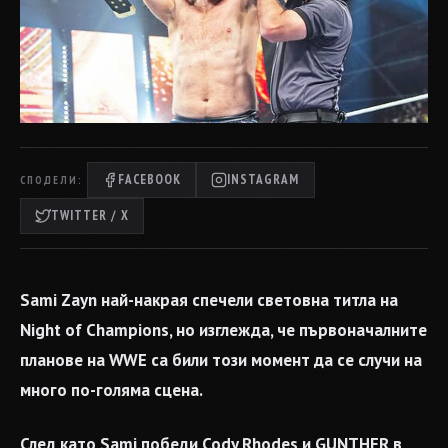
FACEBOOK
INSTAGRAM
СПОДЕЛИ:
TWITTER / X
Sami Zayn най-накрая спечели световна титла на
Night of Champions, но изглежда, че първоначалните
планове на WWE са били този момент да се случи на
много по-голяма сцена.
След като Sami победи Cody Rhodes и GUNTHER в