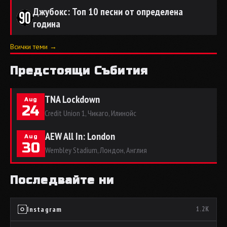
Джубокс: Топ 10 песни от определена
година
Всички теми →
Предстоящи Събития
TNA Lockdown
Aug
24
Credit Union 1, Чикаго, Илинойс
AEW All In: London
Aug
30
Wembley Stadium, Лондон, Англия
Последвайте ни
Instagram
1.2K