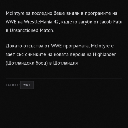
McIntyre за последно беше видян в програмите на
WWE на WrestleMania 42, където загуби от Jacob Fatu
в Unsanctioned Match.
Докато отсъства от WWE програмата, McIntyre е
зает със снимките на новата версия на Highlander
(Шотландски боец) в Шотландия.
ТАГОВЕ:
WWE