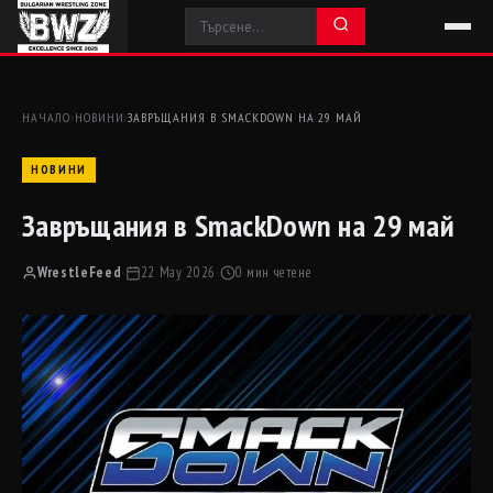
НАЧАЛО
›
НОВИНИ
›
ЗАВРЪЩАНИЯ В SMACKDOWN НА 29 МАЙ
НОВИНИ
Завръщания в SmackDown на 29 май
WrestleFeed
·
22 May 2026
·
0 мин четене