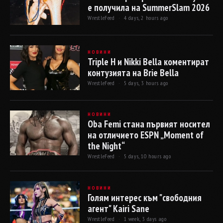
е получила на SummerSlam 2026
WrestleFeed ·
4 days, 2 hours ago
НОВИНИ
Triple H и Nikki Bella коментират
контузията на Brie Bella
WrestleFeed ·
5 days, 3 hours ago
НОВИНИ
Oba Femi стана първият носител
на отличието ESPN „Moment of
the Night“
WrestleFeed ·
5 days, 10 hours ago
НОВИНИ
Голям интерес към "свободния
агент" Kairi Sane
WrestleFeed ·
1 week, 3 days ago