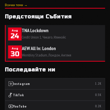
Всички теми →
Предстоящи Събития
TNA Lockdown
Aug
24
Credit Union 1, Чикаго, Илинойс
AEW All In: London
Aug
30
Wembley Stadium, Лондон, Англия
Последвайте ни
Instagram
1.2K
TikTok
0.5K
YouTube
0.2K