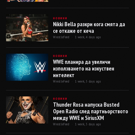
НОВИНИ
Nikki Bella разкри кога смята да
се откаже от кеча
WrestleFeed ·
1 week, 4 days ago
НОВИНИ
WWE планира да увеличи
използването на изкуствен
интелект
WrestleFeed ·
1 week, 5 days ago
НОВИНИ
Thunder Rosa напуска Busted
Open Radio след партньорството
между WWE и SiriusXM
WrestleFeed ·
1 week, 5 days ago