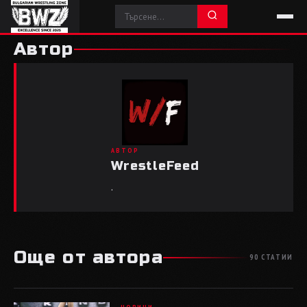
Автор
AВТОР
WrestleFeed
.
Още от автора
90 СТАТИИ