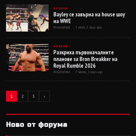
НОВИНИ
Bayley се завърна на house шоу
на WWE
WrestleFeed ·
1 week, 5 days ago
НОВИНИ
Разкриха първоначалните
планове за Bron Breakker на
Royal Rumble 2026
WrestleFeed ·
2 weeks, 3 days ago
1
2
3
›
Ново от форума