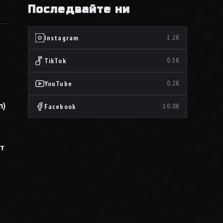
Последвайте ни
Instagram
1.2K
TikTok
0.5K
YouTube
0.2K
n)
Facebook
10.0K
ът