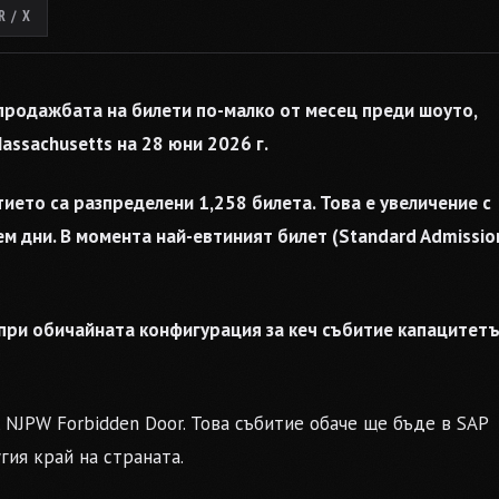
 / X
 продажбата на билети по-малко от месец преди шоуто,
Massachusetts на 28 юни 2026 г.
ието са разпределени 1,258 билета. Това е увеличение с
 дни. В момента най-евтиният билет (Standard Admissio
 при обичайната конфигурация за кеч събитие капацитет
 NJPW Forbidden Door. Това събитие обаче ще бъде в SAP
угия край на страната.