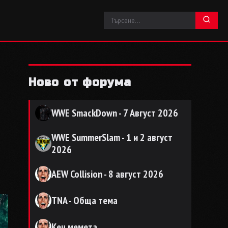
Ново от форума
WWE SmackDown - 7 Август 2026
WWE SummerSlam - 1 и 2 август
2026
AEW Collision - 8 август 2026
TNA - Обща тема
Кеч мемета