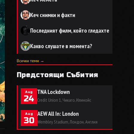
Кеч снимки и факти
Последният филм, който гледахте
Какво слушате в момента?
Всички теми →
Предстоящи Събития
TNA Lockdown
Aug
24
Credit Union 1, Чикаго, Илинойс
AEW All In: London
Aug
30
Wembley Stadium, Лондон, Англия