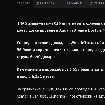
FACEBOOK
INSTAGRAM
TWITTER
СПОДЕЛИ:
TNA Slammiversary 2026 изпитва затруднения с
което ще се проведе в Agganis Arena в Boston, 
Според последния доклад на WrestleTix за събит
56 билета спрямо предишния ъпдейт преди седем
струва 61.90 долара.
Към момента в продажба са 3,512 билета, като
е около 6,251 места.
За сравнение, същия ден ще се проведе и AEW x
Center в San Jose, California – практически на др