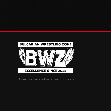
Всичко за кеча в България и по света