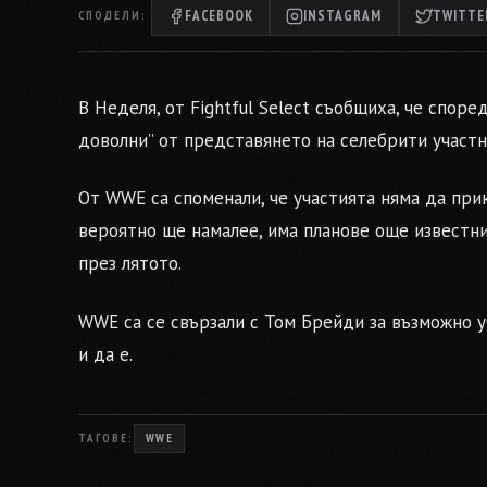
FACEBOOK
INSTAGRAM
TWITTER
СПОДЕЛИ:
В Неделя, от Fightful Select съобщиха, че спор
доволни” от представянето на селебрити участ
От WWE са споменали, че участията няма да при
вероятно ще намалее, има планове още известн
през лятото.
WWE са се свързали с Том Брейди за възможно у
и да е.
ТАГОВЕ:
WWE