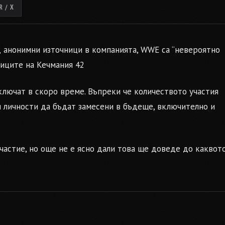
 / X
ед анонимни източници в компанията, WWE са “невероятно
ниците на Кечмания 42
ключат в скоро време. Въпреки че количеството участия
и личности да бъдат замесени в бъдеще, включително и
частие, но още не е ясно дали това ще доведе до каквот