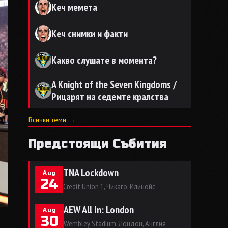
Кеч мемета
Кеч снимки и факти
Какво слушате в момента?
A Knight of the Seven Kingdoms /
Рицарят на седемте кралства
Всички теми →
Предстоящи Събития
TNA Lockdown
Aug
24
Credit Union 1, Чикаго, Илинойс
AEW All In: London
Aug
30
Wembley Stadium, Лондон, Англия