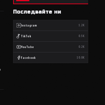
Последвайте ни
Instagram
1.2K
TikTok
0.5K
YouTube
0.2K
Facebook
10.0K
о