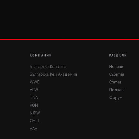
КОМПАНИИ
РАЗДЕЛИ
Българска Кеч Лига
Новини
Българска Кеч Академия
Събития
WWE
Статии
AEW
Подкаст
TNA
Форум
ROH
NJPW
CMLL
AAA