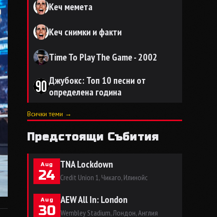
Кеч мемета
Кеч снимки и факти
Time To Play The Game - 2002
Джубокс: Топ 10 песни от
определена година
Всички теми →
Предстоящи Събития
TNA Lockdown
Aug
24
Credit Union 1, Чикаго, Илинойс
AEW All In: London
Aug
30
Wembley Stadium, Лондон, Англия