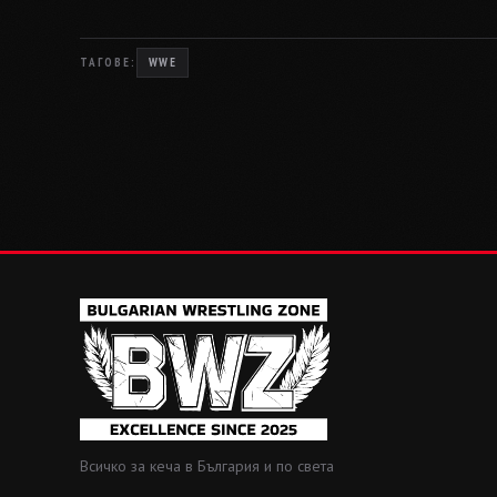
ТАГОВЕ:
WWE
Всичко за кеча в България и по света