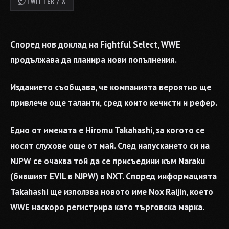
TWITTER / X
Според нов доклад на Fightful Select, WWE
продължава да планира нови попълнения.
Изданието съобщава, че компанията вероятно ще
привлече още таланти, сред които кечисти и рефер.
Едно от имената е Hiromu Takahashi, за когото се
носят слухове още от май. След напускането си на
NJPW се очаква той да се присъедини към Naraku
(бившият EVIL в NJPW) в NXT. Според информацията
Takahashi ще използва новото име Nox Raijin, което
WWE наскоро регистрира като търговска марка.