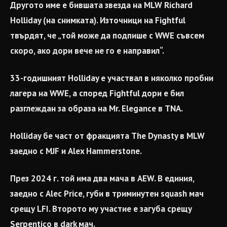
Другото име е бившата звезда на MLW Richard
Holliday (на снимката). Източници на Fightful
твърдят, че „той може да подпише с WWE съвсем
скоро, ако дори вече не го е направил“.
33-годишният Holliday е участвал в няколко пробни
лагера на WWE, а според Fightful дори е бил
разглеждан за образа на Mr. Elegance в TNA.
Holliday бе част от фракцията The Dynasty в MLW
заедно с MJF и Alex Hammerstone.
През 2024 г. той има два мача в AEW. В единия,
заедно с Alec Price, губи в триминутен squash мач
срещу LFI. Второто му участие е загуба срещу
Serpentico в dark мач.