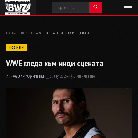
НАЧАЛО
›
НОВИНИ
›
WWE ГЛЕДА КЪМ ИНДИ СЦЕНАТА
НОВИНИ
WWE гледа към инди сцената
F4WON
Оригинал
·
8 July 2026
·
1 мин четене