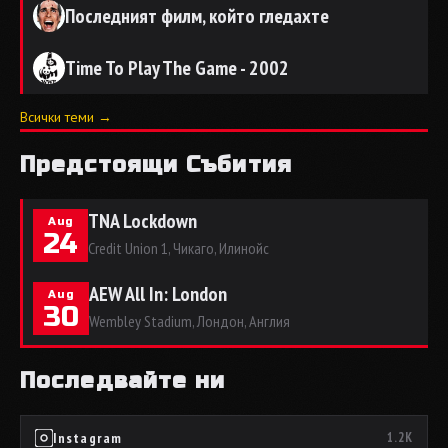
Последният филм, който гледахте
Time To Play The Game - 2002
Всички теми →
Предстоящи Събития
TNA Lockdown
Aug
24
Credit Union 1, Чикаго, Илинойс
AEW All In: London
Aug
30
Wembley Stadium, Лондон, Англия
Последвайте ни
Instagram
1.2K