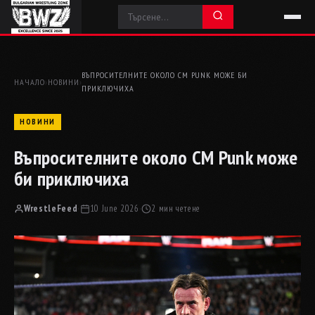
ВЪПРОСИТЕЛНИТЕ ОКОЛО CM PUNK МОЖЕ БИ
НАЧАЛО
›
НОВИНИ
›
ПРИКЛЮЧИХА
НОВИНИ
Въпросителните около CM Punk може
би приключиха
WrestleFeed
·
10 June 2026
·
2 мин четене