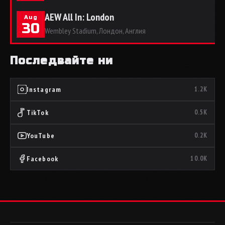
AEW All In: London
Aug
30
Wembley Stadium, Лондон, Англия
Последвайте ни
Instagram
1.2K
TikTok
0.5K
YouTube
0.2K
Facebook
10.0K