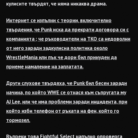
кулисите твърдят, че няма никаква драма.
Интернет се изпълни с теории, включително
твърдения, че Punk иска да прекрати договора си с
компанията ; че ръководители на TKO са недоволни
от него заради задкулисна политика около
WrestleMania или пък че дори бил принуден да
приеме намаление на заплатата.
Други слухове твърдяха, че Punk бил бесен заради
начина, по който WWE се отнася към съпругата му
AJ Lee, или че има проблеми заради инцидента, при
който изби телефон от ръката на фен, който го
тормозел.
Въпреки това Fightful Select напълно опроверга