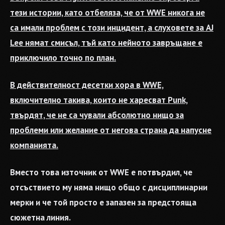
тези истории, като отбеляза, че от WWE никога не
са имали проблем с този инцидент, а слуховете за AJ
Lee нямат смисъл, тъй като нейното завръщане е
приключило точно по план.
В действителност десетки хора в WWE,
включително такива, които не харесват Punk,
твърдят, че не са чували абсолютно нищо за
проблеми или желание от негова страна да напусне
компанията.
Вместо това източник от WWE е потвърдил, че
отсъствието му няма нищо общо с дисциплинарни
мерки и че той просто е запазен за предстояща
сюжетна линия.