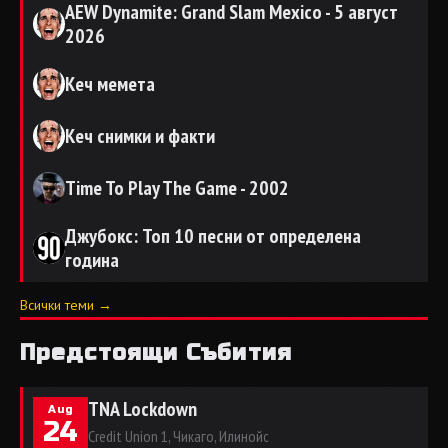
AEW Dynamite: Grand Slam Mexico - 5 август
2026
Кеч мемета
Кеч снимки и факти
Time To Play The Game - 2002
Джубокс: Топ 10 песни от определена
година
Всички теми →
Предстоящи Събития
TNA Lockdown
Aug
24
Credit Union 1, Чикаго, Илинойс