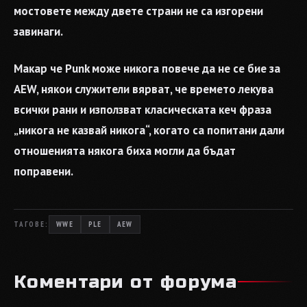
мостовете между двете страни не са изгорени
завинаги.
Макар че Punk може никога повече да не се бие за
AEW, някои служители вярват, че времето лекува
всички рани и използват класическата кеч фраза
„никога не казвай никога“, когато са попитани дали
отношенията някога биха могли да бъдат
поправени.
ТАГОВЕ:
WWE
PLE
AEW
Коментари от форума