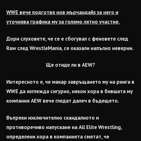
WWE вече подготвя нов мърчандайз за него и
уточнява графика му за голямо лятно участие.
Дори слуховете, че се е сбогувал с феновете след
Raw след WrestleMania, се оказали напълно неверни.
Ще отиде ли в AEW?
Интересното е, че макар завръщането му на ринга в
WWE да изглежда сигурно, някои хора в бившата му
компания AEW вече гледат далеч в бъдещето.
Въпреки изключително скандалното и
противоречиво напускане на All Elite Wrestling,
определени хора в компанията смятат, че