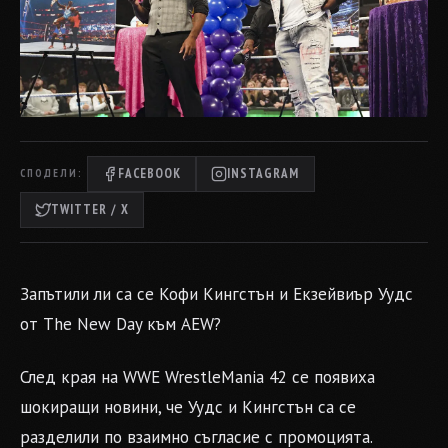
FACEBOOK
INSTAGRAM
СПОДЕЛИ:
TWITTER / X
Запътили ли са се Кофи Кингстън и Екзейвиър Уудс
от The New Day към AEW?
След края на WWE WrestleMania 42 се появиха
шокиращи новини, че Уудс и Кингстън са се
разделили по взаимно съгласие с промоцията.