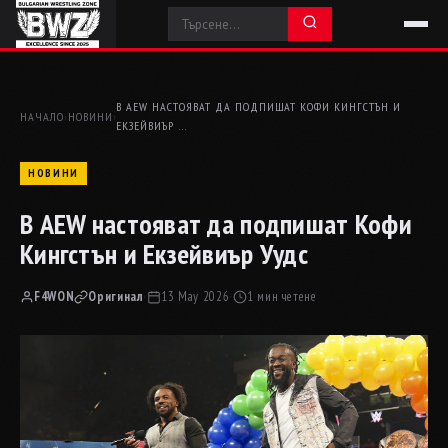
В AEW НАСТОЯВАТ ДА ПОДПИШАТ КОФИ КИНГСТЪН И
НАЧАЛО
›
НОВИНИ
›
ЕКЗЕЙВИЪР …
НОВИНИ
В AEW настояват да подпишат Кофи
Кингстън и Екзейвиър Уудс
F4WON
Оригинал
·
13 May 2026
·
1 мин четене