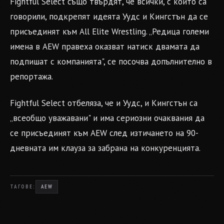
Fightful Select също твърдят, че всички, с които са
говорили, подкрепят идеята Уудс и Кингстън да се
присъединят към All Elite Wrestling. „Редица големи
имена в AEW правеха оказват натиск двамата да
подпишат с компанията", се посочва допълнително в
репортажа.
Fightful Select отбеляза, че и Уудс, и Кингстън са
„всеобщо уважавани" и има сериозни очаквания да
се присъединят към AEW след изтичането на 90-
дневната им клауза за забрана на конкуренцията.
ТАГОВЕ:
AEW