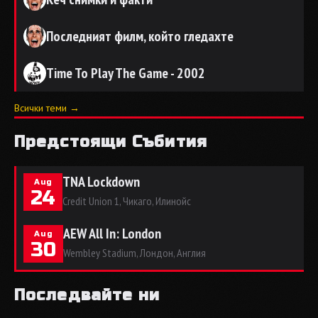
Последният филм, който гледахте
Time To Play The Game - 2002
Всички теми →
Предстоящи Събития
TNA Lockdown
Aug
24
Credit Union 1, Чикаго, Илинойс
AEW All In: London
Aug
30
Wembley Stadium, Лондон, Англия
Последвайте ни