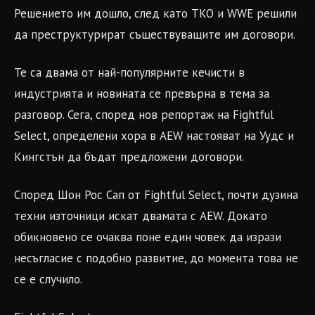
Решението им дошло, след като TKO и WWE решили
да преструктурират съществуващите им договори.
Те са двама от най-популярните кечисти в
индустрията и новината се превърна в тема за
разговор. Сега, според нов репортаж на Fightful
Select, определени хора в AEW настояват на Уудс и
Кингстън да бъдат предложени договори.
Според Шон Рос Сап от Fightful Select, почти дузина
техни източници искат двамата с AEW. Докато
обикновено се очаква поне един човек да изрази
несъгласие с подобно развитие, до момента това не
се е случило.