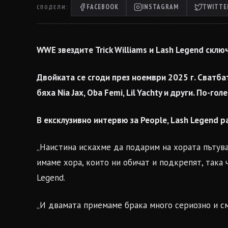
FACEBOOK
INSTAGRAM
TWITTER
СПОДЕЛИ:
WWE звездите Trick Williams и Lash Legend склю
Двойката се сгоди през ноември 2025 г. Сватба
бяха Nia Jax, Oba Femi, Lil Yachty и други. По-г
В ексклузивно интервю за People, Lash Legend р
„Наистина искахме да подарим на хората пътува
имаме хора, които ни обичат и подкрепят, така 
Legend.
„И двамата приемаме брака много сериозно и см