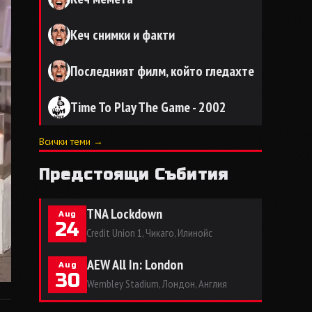
Кеч снимки и факти
Последният филм, който гледахте
Time To Play The Game - 2002
Всички теми →
Предстоящи Събития
TNA Lockdown
Aug
24
Credit Union 1, Чикаго, Илинойс
AEW All In: London
Aug
30
Wembley Stadium, Лондон, Англия