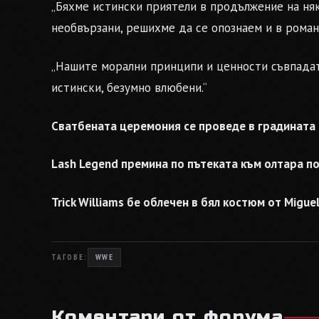
„Бяхме истински приятели в продължение на няк
необвързани, решихме да се опознаем и в роман
„Нашите морални принципи и ценности съвпадат
истински, безумно влюбени.“
Сватбената церемония се проведе в градината на
Lash Legend премина по пътеката към олтара под
Trick Williams бе облечен в бял костюм от Miguel
ТАГОВЕ:
WWE
Коментари от форума