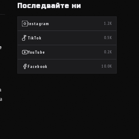
Последвайте ни
Instagram
1.2K
TikTok
0.5K
е
YouTube
0.2K
Facebook
10.0K
а
а