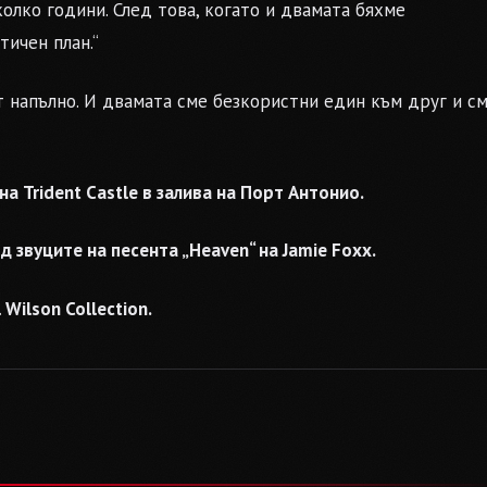
олко години. След това, когато и двамата бяхме
тичен план.“
 напълно. И двамата сме безкористни един към друг и с
 Trident Castle в залива на Порт Антонио.
 звуците на песента „Heaven“ на Jamie Foxx.
 Wilson Collection.