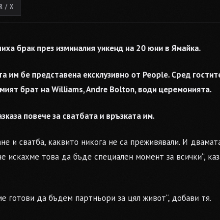
 / X
чиха брак през изминалия уикенд на 20 юни в Ямайка.
та им бе представена ексклузивно от People. Сред гостит
олемият брат на Williams, Andre Bolton, води церемонията.
азказа повече за сватбата и връзката им.
не и сватба, каквито никога не са преживявали. И двамат
че искахме това да бъде специален момент за всички“, каз
е готови да бъдем партньори за цял живот“, добави тя.