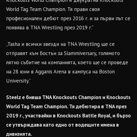
Knockouts World Champion и двукратна Knockouts
World Tag Team Champion. Тя прави своя
професионален дебют през 2016 г. и за първи път се
появява в TNA Wrestling през 2019 г.“
„Tasha и всички звезди на TNA Wrestling ще се
отправят към Бостън за Slammiversary, голямото
лятно събитие на компанията, което ще се проведе
на 28 юни в Agganis Arena в кампуса на Boston
University.“
Steelz е бивша TNA Knockouts Champion и Knockouts
World Tag Team Champion. Тя дебютира в TNA през
2019 г., участвайки в Knockouts Battle Royal, и бързо
се утвърждава като едно от водещите имена в
дивизията.