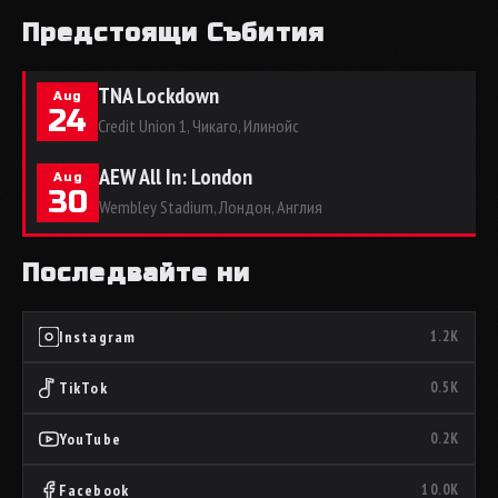
Предстоящи Събития
TNA Lockdown
Aug
24
Credit Union 1, Чикаго, Илинойс
AEW All In: London
Aug
30
Wembley Stadium, Лондон, Англия
Последвайте ни
Instagram
1.2K
TikTok
0.5K
YouTube
0.2K
Facebook
10.0K