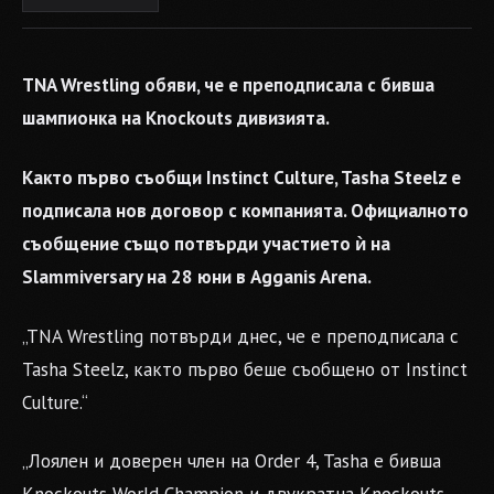
TNA Wrestling обяви, че е преподписала с бивша
шампионка на Knockouts дивизията.
Както първо съобщи Instinct Culture, Tasha Steelz е
подписала нов договор с компанията. Официалното
съобщение също потвърди участието ѝ на
Slammiversary на 28 юни в Agganis Arena.
„TNA Wrestling потвърди днес, че е преподписала с
Tasha Steelz, както първо беше съобщено от Instinct
Culture.“
„Лоялен и доверен член на Order 4, Tasha е бивша