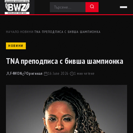
НАЧАЛО
›
НОВИНИ
›
TNA ПРЕПОДПИСА С БИВША ШАМПИОНКА
НОВИНИ
TNA преподписа с бивша шампионка
F4WON
Оригинал
·
16 June 2026
·
1 мин четене