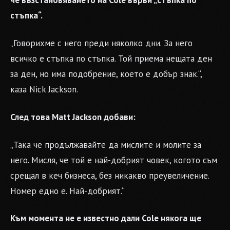
че възстановяването на Cole върви „стъпка по
стъпка“.
„Говорихме с него преди няколко дни. За него
всичко е стъпка по стъпка. Той приема нещата ден
за ден, но има подобрение, което е добър знак.“,
каза Nick Jackson.
След това Matt Jackson добави:
„Така че продължавайте да мислите и молите за
него. Мисля, че той е най-добрият човек, когото съм
срещал в кеч бизнеса, без никакво преувеличение.
Номер едно е. Най-добрият.“
Към момента не е известно дали Cole някога ще