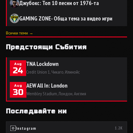
Джубокс: Топ 10 песни от 1976-та
GAMING ZONE- Обща тема за видео игри
Всички теми →
Предстоящи Събития
TNA Lockdown
Aug
24
Credit Union 1, Чикаго, Илинойс
AEW All In: London
Aug
30
Wembley Stadium, Лондон, Англия
Последвайте ни
Instagram
1.2K