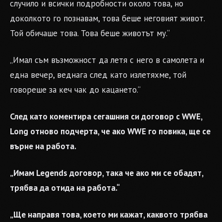
случило и всички подробности около това, но
доколкото го познавам, това беше неговият живот.
Той обичаше това. Това беше животът му.“
„Имал съм възможност да летя с него в самолета и
една вечер, веднага след като излетяхме, той
говореше за кеч чак до кацането.“
След като коментира сегашния си договор с WWE,
Long отново подчерта, че ако WWE го повика, ще се
върне на работа.
„Имам Legends договор, така че ако ми се обадят,
трябва да отида на работа.“
„Ще направя това, което ми кажат, каквото трябва