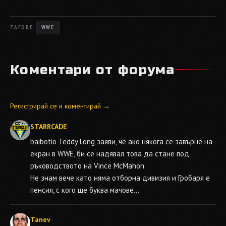
ТАГОВЕ:
WWE
Коментари от форума
Регистрирай се и коментирай →
STARRCADE
baibotio
Teddy Long заяви, че ако някога се завърне на
екран в WWE, би се надявал това да стане под
ръководството на Vince McMahon.
Не знам вече като няма отборна дивизия и Гробаря е
пенсия, с кого ще буква мачове...
Tanev