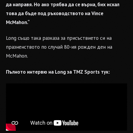
да направя. Но ако трябва да се върна, бих искал
това да бъде под ръководството на Vince
McMahon.“
Long също така разказа за присъствието си на
празненството по случай 80-ия рожден ден на
McMahon.
Пълното интервю на Long за TMZ Sports тук: