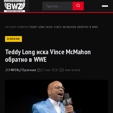
НАЧАЛО
›
НОВИНИ
›
TEDDY LONG ИСКА VINCE MCMAHON ОБРАТНО В WWE
НОВИНИ
Teddy Long иска Vince McMahon
обратно в WWE
F4WON
Оригинал
·
12 June 2026
·
1 мин четене