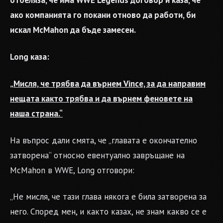
отбеляза, че има WWE Legends договор и каза, че
ако компанията го покани отново да работи, би
искал McMahon да бъде замесен.
Long каза:
„Мисля, че трябва да върнем Vince, за да направим
нещата както трябва и да върнем феновете на
наша страна.“
На въпрос дали смята, че „главата е окончателно
затворена“ относно евентуално завръщане на
McMahon в WWE, Long отговори:
„Не мисля, че тази глава някога е била затворена за
него. Според мен, и както казах, не знам какво се е