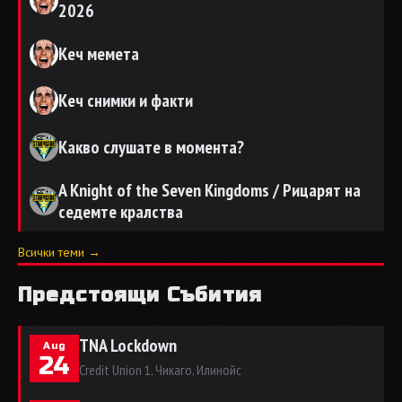
2026
Кеч мемета
Кеч снимки и факти
Какво слушате в момента?
A Knight of the Seven Kingdoms / Рицарят на
седемте кралства
Всички теми →
Предстоящи Събития
TNA Lockdown
Aug
24
Credit Union 1, Чикаго, Илинойс