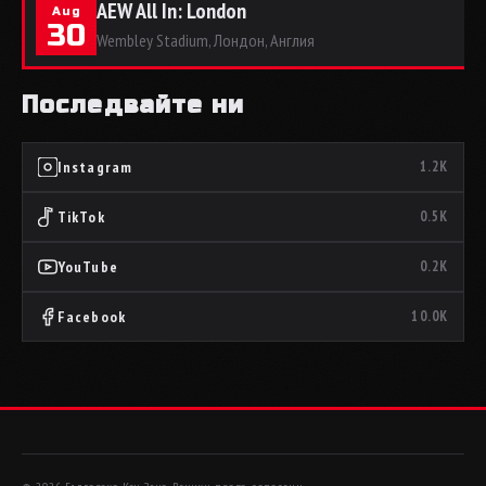
AEW All In: London
Aug
30
Wembley Stadium, Лондон, Англия
Последвайте ни
Instagram
1.2K
TikTok
0.5K
YouTube
0.2K
Facebook
10.0K