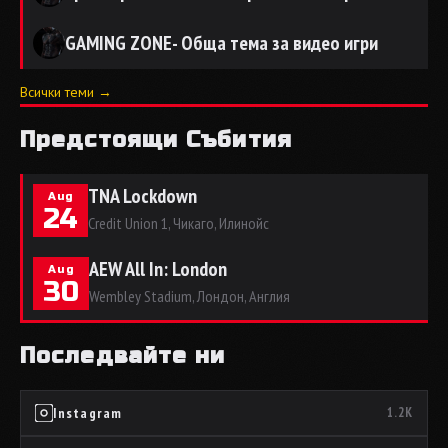
GAMING ZONE- Обща тема за видео игри
Всички теми →
Предстоящи Събития
TNA Lockdown
Aug
24
Credit Union 1, Чикаго, Илинойс
AEW All In: London
Aug
30
Wembley Stadium, Лондон, Англия
Последвайте ни
Instagram
1.2K