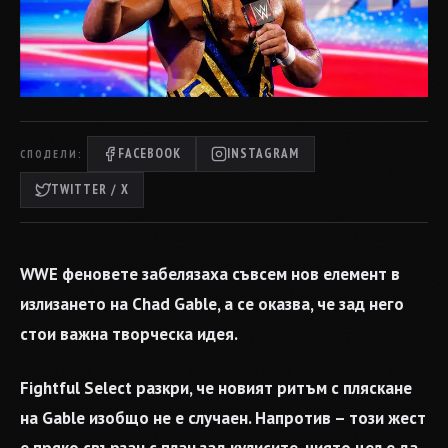
FACEBOOK
INSTAGRAM
СПОДЕЛИ:
TWITTER / X
WWE феновете забелязаха съвсем нов елемент в
излизането на Chad Gable, а се оказва, че зад него
стои важна творческа идея.
Fightful Select разкри, че новият ритъм с пляскане
на Gable изобщо не е случаен. Напротив – този жест
е пряко свързан с план зад кулисите, чиято цел е да