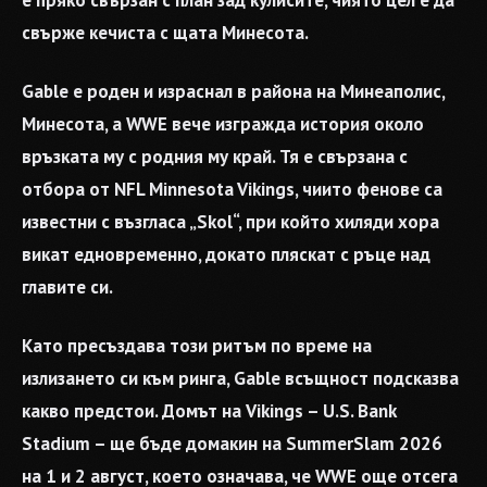
свърже кечиста с щата Минесота.
Gable е роден и израснал в района на Минеаполис,
Минесота, а WWE вече изгражда история около
връзката му с родния му край. Тя е свързана с
отбора от NFL Minnesota Vikings, чиито фенове са
известни с възгласа „Skol“, при който хиляди хора
викат едновременно, докато пляскат с ръце над
главите си.
Като пресъздава този ритъм по време на
излизането си към ринга, Gable всъщност подсказва
какво предстои. Домът на Vikings – U.S. Bank
Stadium – ще бъде домакин на SummerSlam 2026
на 1 и 2 август, което означава, че WWE още отсега