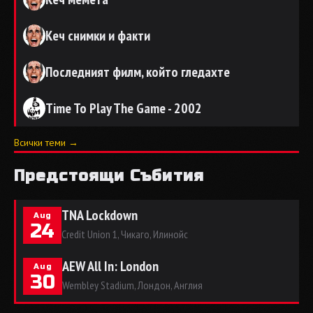
Кеч снимки и факти
Последният филм, който гледахте
Time To Play The Game - 2002
Всички теми →
Предстоящи Събития
TNA Lockdown
Aug
24
Credit Union 1, Чикаго, Илинойс
AEW All In: London
Aug
30
Wembley Stadium, Лондон, Англия