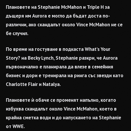
Плановете на Stephanie McMahon и Triple H за
дъщеря им Aurora е могло да бъдат доста по-
различни, ако скандалът около Vince McMahon не се
бе случил.
По време на гостуване в подкаста What’s Your
Story? на Becky Lynch, Stephanie разкри, че Aurora
първоначално е планирала да влезе в семейния
бизнес и дори е тренирала на ринга със звезди като
Charlotte Flair и Natalya.
Плановете ѝ обаче се променят напълно, когато
избухва скандалът около Vince McMahon, което в
крайна сметка води и до напускането на Stephanie
от WWE.