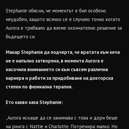
Stephanie обясни, че моментът е бил особено
неудобен, защото всичко се е случило точно когато
Aurora е трябвало да вземе окончателно решение за
бъдещето си.
Макар Stephanie да подчерта, че вратата към кеча
не е напълно затворена, в момента Aurora е
насочила вниманието си към съвсем различна
кариера и работи за придобиване на докторска
степен по физикална терапия.
Ето какво каза Stephanie:
„Aurora искаше да се занимава с това и дори беше
на ринга с Nattie и Charlotte. Потренира малко. Но