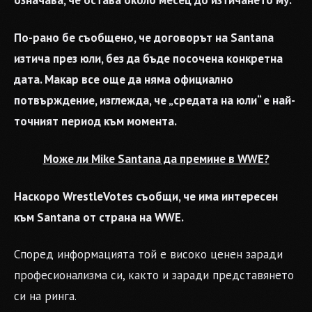
означава, че остава около месец до изтичането му.
По-рано бе съобщено, че договорът на Santana
изтича през юли, без да бъде посочена конкретна
дата. Макар все още да няма официално
потвърждение, изглежда, че „средата на юли“ е най-
точният период към момента.
Може ли Mike Santana да премине в WWE?
Наскоро WrestleVotes съобщи, че има интересен
към Santana от страна на WWE.
Според информацията той е високо ценен заради
професионализма си, както и заради представянето
си на ринга.