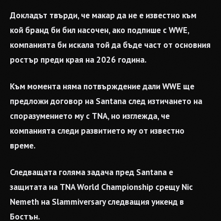
Докладът твърди, че макар да не е известно към
кой бранд би бил насочен, ако подпише с WWE,
компанията би искала той да бъде част от основния
ростър преди края на 2026 година.
Към момента няма потвърждение дали WWE ще
предложи договор на Santana след изтичането на
споразумението му с TNA, но изглежда, че
компанията следи развитието му от известно
време.
Следващата голяма задача пред Santana е
защитата на TNA World Championship срещу Nic
Nemeth на Slammiversary следващия уикенд в
Бостън.