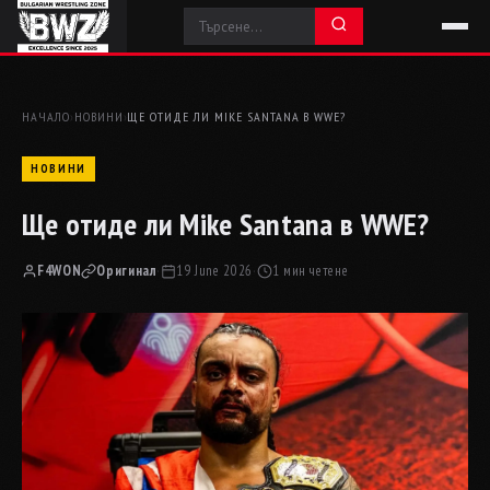
НАЧАЛО
›
НОВИНИ
›
ЩЕ ОТИДЕ ЛИ MIKE SANTANA В WWE?
НОВИНИ
Ще отиде ли Mike Santana в WWE?
F4WON
Оригинал
·
19 June 2026
·
1 мин четене