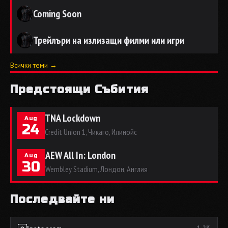
Coming Soon
Трейлъри на излизащи филми или игри
Всички теми →
Предстоящи Събития
TNA Lockdown
Aug
24
Credit Union 1, Чикаго, Илинойс
AEW All In: London
Aug
30
Wembley Stadium, Лондон, Англия
Последвайте ни