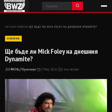
НАЧАЛО
›
НОВИНИ
›
ЩЕ БЪДЕ ЛИ MICK FOLEY НА ДНЕШНИЯ DYNAMITE?
НОВИНИ
Ще бъде ли Mick Foley на днешния
Dynamite?
F4WON
Оригинал
·
27 May 2026
·
1 мин четене