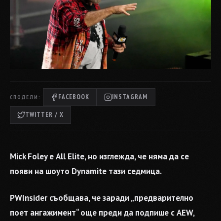
FACEBOOK
INSTAGRAM
СПОДЕЛИ:
TWITTER / X
Mick Foley е All Elite, но изглежда, че няма да се
появи на шоуто Dynamite тази седмица.
PWInsider съобщава, че заради „предварително
поет ангажимент“ още преди да подпише с AEW,