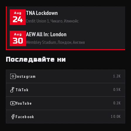
TNA Lockdown
Aug
24
Credit Union 1, Чикаго, Илинойс
AEW All In: London
Aug
30
Wembley Stadium, Лондон, Англия
Последвайте ни
Instagram
1.2K
TikTok
0.5K
YouTube
0.2K
Facebook
10.0K