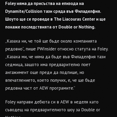
Foley няма да присъства на епизода на
Dynamite/Collision тази сряда във Филаделфия.
Шоуто ще се проведе в The Liacouras Center и ще
покаже последствията от Double or Nothing.
„Казаха ни, че той ще бъде около компанията
редовно“, пише PWInsider относно статута на Foley.
„Казаха ми, че няма да бъде във Филаделфия тази
седмица, защото има предварително поет
ангажимент още преди да подпише, но
впечатлението, което получих, е, че ще бъде
редовна част от AEW програмите.“
Foley направи дебюта си в AEW в неделя като
съводещ на предварителното шоу за Double or