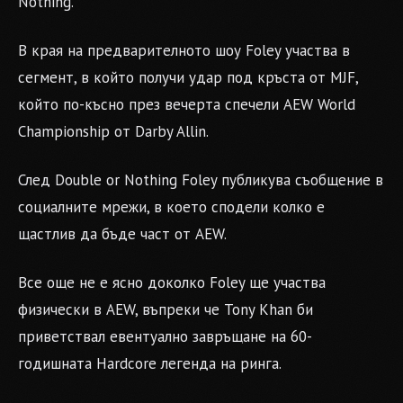
Nothing.
В края на предварителното шоу Foley участва в
сегмент, в който получи удар под кръста от MJF,
който по-късно през вечерта спечели AEW World
Championship от Darby Allin.
След Double or Nothing Foley публикува съобщение в
социалните мрежи, в което сподели колко е
щастлив да бъде част от AEW.
Все още не е ясно доколко Foley ще участва
физически в AEW, въпреки че Tony Khan би
приветствал евентуално завръщане на 60-
годишната Hardcore легенда на ринга.