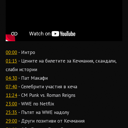
00:00
- Интро
01:15
- Цените на билетите за Кечмания, скандали,
слаби истории
04:30
- Пат Макафи
07:40
- Селебрити участия в кеча
11:24
- CM Punk vs. Roman Reigns
23:00
- WWE по Netflix
25:35
- Пътят на WWE надолу
29:00
- Други позитиви от Кечмания