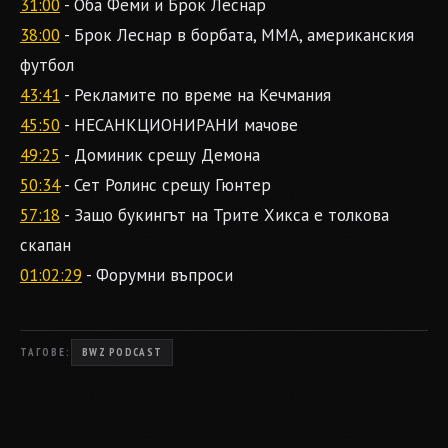
31:00
- Оба Феми и Брок Леснар
38:00
- Брок Леснар в борбата, MMA, американския
футбол
43:41
- Рекламите по време на Кечмания
45:50
- НЕСАНКЦИОНИРАНИ мачове
49:25
- Доминик срещу Демона
50:34
- Сет Ролинс срещу Гюнтер
57:18
- Защо букингът на Трите Хикса е толкова
скапан
01:02:29
- Форумни въпроси
ТАГОВЕ:
BWZ PODCAST