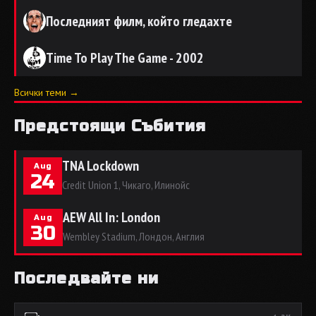
Последният филм, който гледахте
Time To Play The Game - 2002
Всички теми →
Предстоящи Събития
TNA Lockdown
Aug
24
Credit Union 1, Чикаго, Илинойс
AEW All In: London
Aug
30
Wembley Stadium, Лондон, Англия
Последвайте ни