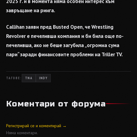
2025 г. и в момента няма особен интерес към
завръщане на ринга.
Callihan заяви пред Busted Open, че Wrestling
Revolver е печеливша компания и би била още по-
печеливша, ако не беше загубила „огромна сума
пари“ заради финансовите проблеми на Triller TV.
ТАГОВЕ:
TNA
INDY
Коментари от форума
Регистрирай се и коментирай →
Няма коментари.