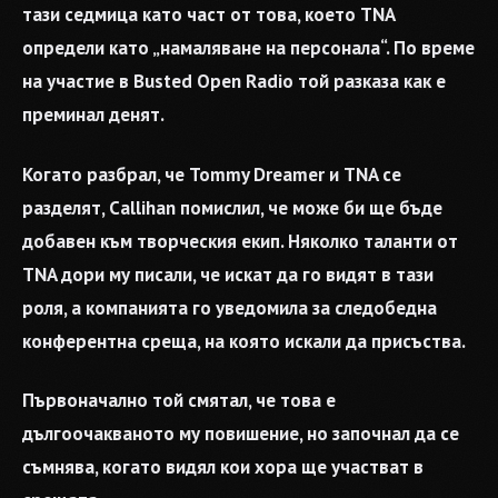
тази седмица като част от това, което TNA
определи като „намаляване на персонала“. По време
на участие в Busted Open Radio той разказа как е
преминал денят.
Когато разбрал, че Tommy Dreamer и TNA се
разделят, Callihan помислил, че може би ще бъде
добавен към творческия екип. Няколко таланти от
TNA дори му писали, че искат да го видят в тази
роля, а компанията го уведомила за следобедна
конферентна среща, на която искали да присъства.
Първоначално той смятал, че това е
дългоочакваното му повишение, но започнал да се
съмнява, когато видял кои хора ще участват в