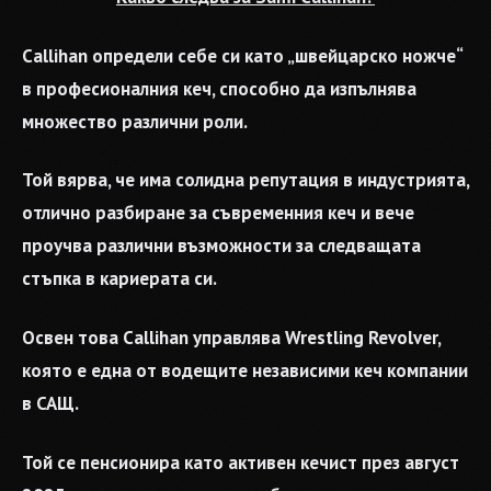
Callihan определи себе си като „швейцарско ножче“
в професионалния кеч, способно да изпълнява
множество различни роли.
Той вярва, че има солидна репутация в индустрията,
отлично разбиране за съвременния кеч и вече
проучва различни възможности за следващата
стъпка в кариерата си.
Освен това Callihan управлява Wrestling Revolver,
която е една от водещите независими кеч компании
в САЩ.
Той се пенсионира като активен кечист през август