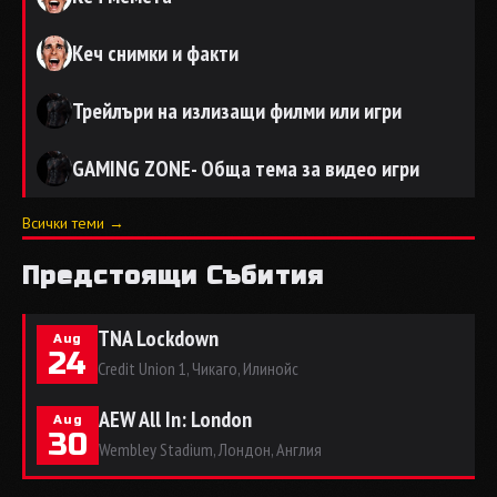
Кеч снимки и факти
Трейлъри на излизащи филми или игри
GAMING ZONE- Обща тема за видео игри
Всички теми →
Предстоящи Събития
TNA Lockdown
Aug
24
Credit Union 1, Чикаго, Илинойс
AEW All In: London
Aug
30
Wembley Stadium, Лондон, Англия