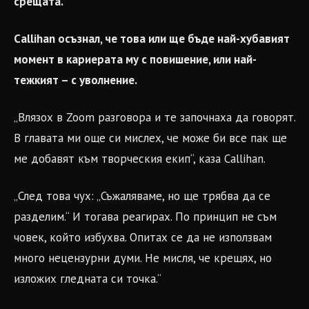
срещата.
Callihan осъзнал, че това или ще бъде най-хубавият
момент в кариерата му с повишение, или най-
тежкият – с уволнение.
„Влязох в Zoom разговора и те започнаха да говорят.
В главата ми още си мислех, че може би все пак ще
ме добавят към творческия екип“, каза Callihan.
„След това чух: „Съжаляваме, но ще трябва да се
разделим.“ И тогава реагирах. По принцип не съм
човек, който избухва. Опитах се да не използвам
много нецензурни думи. Не мисля, че крещях, но
изложих гледната си точка.“