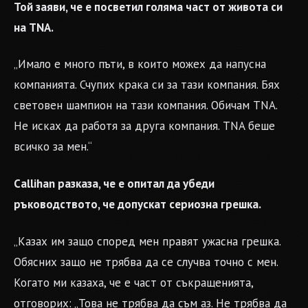
Той заяви, че е посветил голяма част от живота си
на TNA.
„Имало е много пъти, в които можех да напусна
компанията. Счупих крака си за тази компания. Бях
световен шампион на тази компания. Обичам TNA.
Не исках да работя за друга компания. TNA беше
всичко за мен.“
Callihan разказа, че е опитал да убеди
ръководството, че допускат сериозна грешка.
„Казах им защо според мен правят ужасна грешка.
Обясних защо не трябва да се случва точно с мен.
Когато ми казаха, че е част от съкращенията,
отговорих: „Това не трябва да съм аз. Не трябва да