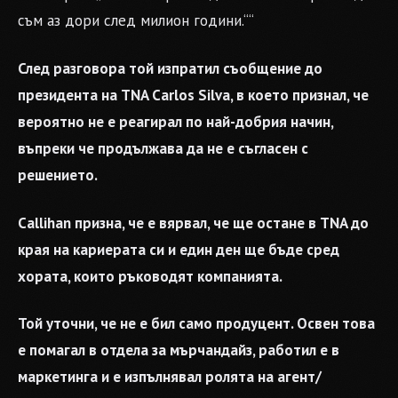
съм аз дори след милион години.““
След разговора той изпратил съобщение до
президента на TNA Carlos Silva, в което признал, че
вероятно не е реагирал по най-добрия начин,
въпреки че продължава да не е съгласен с
решението.
Callihan призна, че е вярвал, че ще остане в TNA до
края на кариерата си и един ден ще бъде сред
хората, които ръководят компанията.
Той уточни, че не е бил само продуцент. Освен това
е помагал в отдела за мърчандайз, работил е в
маркетинга и е изпълнявал ролята на агент/