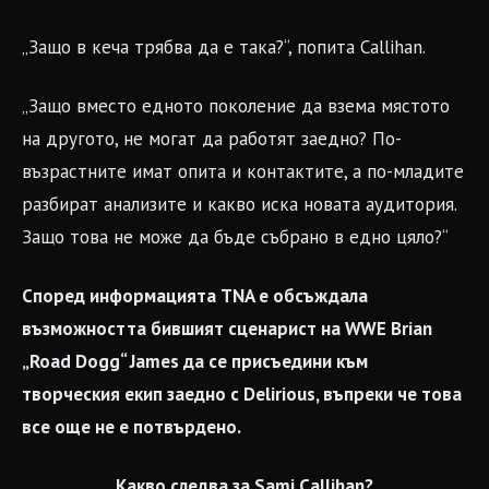
„Защо в кеча трябва да е така?“, попита Callihan.
„Защо вместо едното поколение да взема мястото
на другото, не могат да работят заедно? По-
възрастните имат опита и контактите, а по-младите
разбират анализите и какво иска новата аудитория.
Защо това не може да бъде събрано в едно цяло?“
Според информацията TNA е обсъждала
възможността бившият сценарист на WWE Brian
„Road Dogg“ James да се присъедини към
творческия екип заедно с Delirious, въпреки че това
все още не е потвърдено.
Какво следва за Sami Callihan?