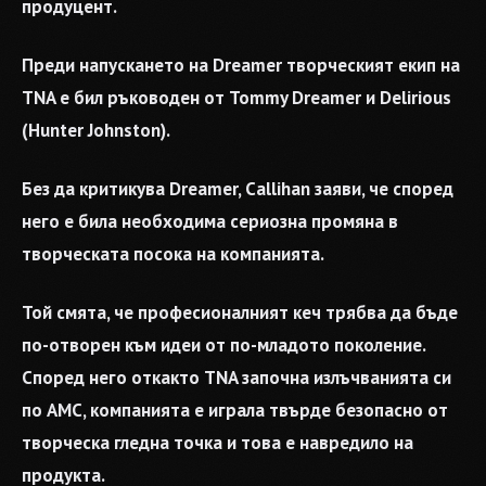
продуцент.
Преди напускането на Dreamer творческият екип на
TNA е бил ръководен от Tommy Dreamer и Delirious
(Hunter Johnston).
Без да критикува Dreamer, Callihan заяви, че според
него е била необходима сериозна промяна в
творческата посока на компанията.
Той смята, че професионалният кеч трябва да бъде
по-отворен към идеи от по-младото поколение.
Според него откакто TNA започна излъчванията си
по AMC, компанията е играла твърде безопасно от
творческа гледна точка и това е навредило на
продукта.