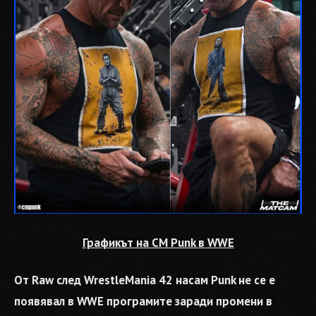
Графикът на CM Punk в WWE
От Raw след WrestleMania 42 насам Punk не се е
появявал в WWE програмите заради промени в