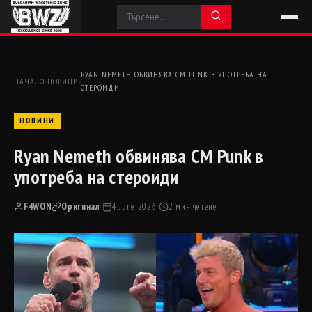
RYAN NEMETH ОБВИНЯВА CM PUNK В УПОТРЕБА НА
НАЧАЛО
›
НОВИНИ
›
СТЕРОИДИ
НОВИНИ
Ryan Nemeth обвинява CM Punk в
употреба на стероиди
F4WON
Оригинал
·
4 June 2026
·
2 мин четене