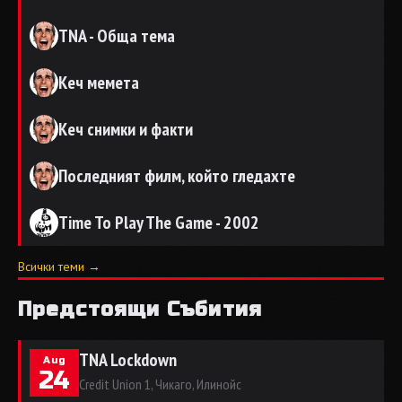
TNA - Обща тема
Кеч мемета
Кеч снимки и факти
Последният филм, който гледахте
Time To Play The Game - 2002
Всички теми →
Предстоящи Събития
TNA Lockdown
Aug
24
Credit Union 1, Чикаго, Илинойс