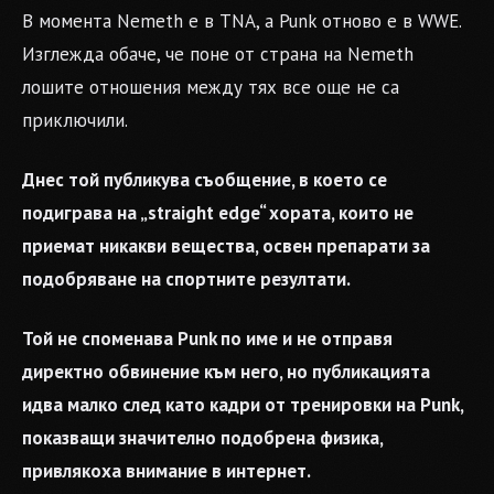
В момента Nemeth е в TNA, а Punk отново е в WWE.
Изглежда обаче, че поне от страна на Nemeth
лошите отношения между тях все още не са
приключили.
Днес той публикува съобщение, в което се
подиграва на „straight edge“ хората, които не
приемат никакви вещества, освен препарати за
подобряване на спортните резултати.
Той не споменава Punk по име и не отправя
директно обвинение към него, но публикацията
идва малко след като кадри от тренировки на Punk,
показващи значително подобрена физика,
привлякоха внимание в интернет.