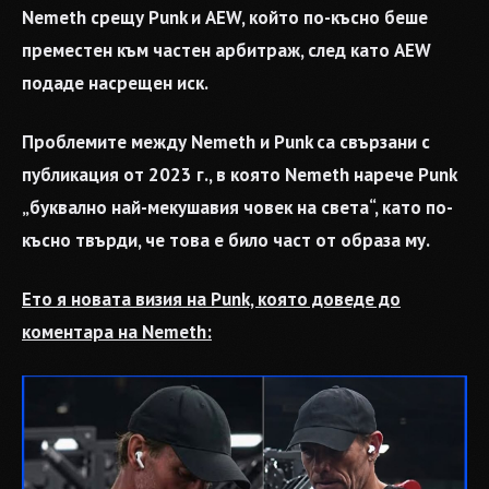
Nemeth срещу Punk и AEW, който по-късно беше
преместен към частен арбитраж, след като AEW
подаде насрещен иск.
Проблемите между Nemeth и Punk са свързани с
публикация от 2023 г., в която Nemeth нарече Punk
„буквално най-мекушавия човек на света“, като по-
късно твърди, че това е било част от образа му.
Ето я новата визия на Punk, която доведе до
коментара на Nemeth: