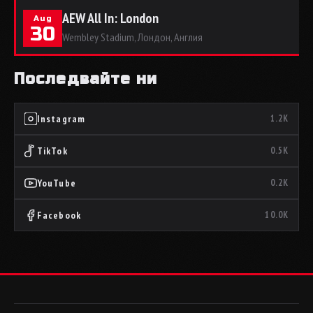
AEW All In: London
Aug
30
Wembley Stadium, Лондон, Англия
Последвайте ни
Instagram
1.2K
TikTok
0.5K
YouTube
0.2K
Facebook
10.0K