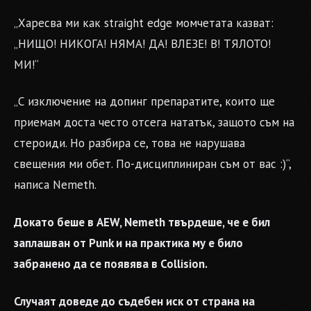
„Харесва ми как straight edge момчетата казват:
„НИЩО! НИКОГА! НЯМА! ДА! ВЛЕЗЕ! В! ТЯЛОТО!
МИ!“
„С изключение на допинг препаратите, които ще
приемам доста често отсега нататък, защото съм на
стероиди. Но разбира се, това не нарушава
свещения ми обет. По-дисциплиниран съм от вас :)“,
написа Nemeth.
Докато беше в AEW, Nemeth твърдеше, че е бил
заплашван от Punk и на практика му е било
забранено да се появява в Collision.
Случаят доведе до съдебен иск от страна на