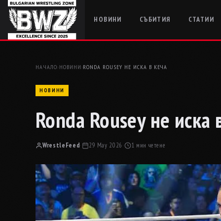
НОВИНИ
СЪБИТИЯ
СТАТИИ
НАЧАЛО
›
НОВИНИ
›
RONDA ROUSEY НЕ ИСКА В КЕЧА
НОВИНИ
Ronda Rousey не иска 
WrestleFeed
·
29 May 2026
·
1 мин четене