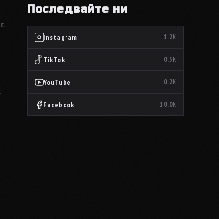
Последвайте ни
г.
Instagram
1.2K
TikTok
0.5K
YouTube
0.2K
с
Facebook
10.0K