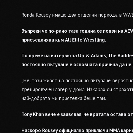
Ronda Rousey имаше два отделни периода в WWE
Въпреки че по-рано тази година се появи на AEW 
присъединява към All Elite Wrestling.
По време на интервю за Up & Adams, The Baddes
постоянно пътуване е основната причина да не 
„Не, този живот на постоянно пътуване вероят
тренировъчен лагер у дома. Изкарах си страхотно
най-добрата ми приятелка беше там.“
Tony Khan вече е заявявал, че вратата остава от
Наскоро Rousey официално приключи MMA кариер