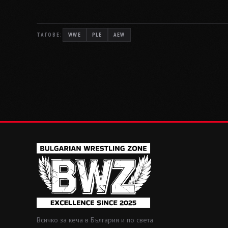
ТАГОВЕ:
WWE
PLE
AEW
Всичко за кеча в България и по света