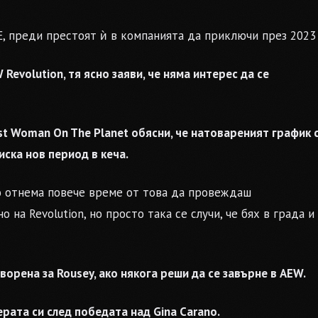
, преди престоят ѝ в компанията да приключи през 2023 
Revolution, тя ясно заяви, че няма интерес да се
t Woman On The Planet обясни, че натовареният график 
иска нов период в кеча.
но отнема повече време от това да провеждаш
 на Revolution, но просто така се случи, че бях в града и
ворена за Rousey, ако някога реши да се завърне в AEW.
ата си след победата над Gina Carano.