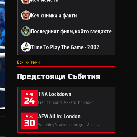
Кеч снимки и факти
Последният филм, който гледахте
Time To Play The Game - 2002
Всички теми →
Предстоящи Събития
TNA Lockdown
Aug
24
Credit Union 1, Чикаго, Илинойс
AEW All In: London
Aug
30
Wembley Stadium, Лондон, Англия