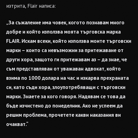
изтрита, Flair написа:
„За съжаление има човек, когото познавам много
добре и който използва моята търговска марка
FLAIR. Искам всеки, който използва моите търговски
марки – които са невъзможни за притежаване от
други хора, защото ги притежавам аз – да знае, че
съм представляван от уважаван адвокат, който
взима по 1000 долара на час и изкарва прехраната
си, като съди хора, злоупотребяващи с търговски
марки. Знаете за кого говоря. Надявам се това да
бъде изчистено до понеделник. Ако не успеем да
решим проблема, прочетете какви наказания ви
очакват.“