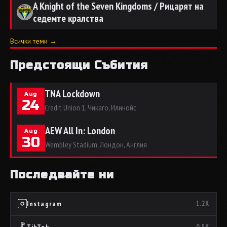
A Knight of the Seven Kingdoms / Рицарят на
седемте кралства
Всички теми →
Предстоящи Събития
TNA Lockdown
Aug
24
Credit Union 1, Чикаго, Илинойс
AEW All In: London
Aug
30
Wembley Stadium, Лондон, Англия
Последвайте ни
Instagram
1.2K
0.5K