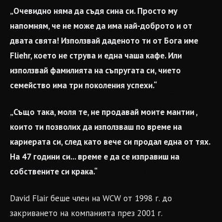
„Очевидно няма да съдя сина си. Просто му
напомням, че не може да има най-доброто и от
двата свята! Използвай даденото ти от Бога име
Fliehr, което не струва и една чаша кафе. Или
използвай фамилията на съпругата си, чието
семейство има три поколения успехи.“
„Също така, моля те, не продавай моите мантии ,
които ти позволих да използваш по време на
кариерата си, след като вече си продал една от тях.
На 47 години си... време е да се изправиш на
собствените си крака.“
David Flair беше член на WCW от 1998 г. до
закриването на компанията през 2001 г.