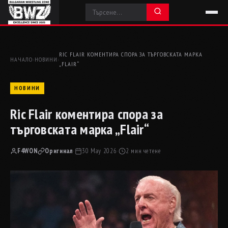
RIC FLAIR КОМЕНТИРА СПОРА ЗА ТЪРГОВСКАТА МАРКА
НАЧАЛО
›
НОВИНИ
›
„FLAIR“
НОВИНИ
Ric Flair коментира спора за
търговската марка „Flair“
F4WON
Оригинал
·
30 May 2026
·
2 мин четене