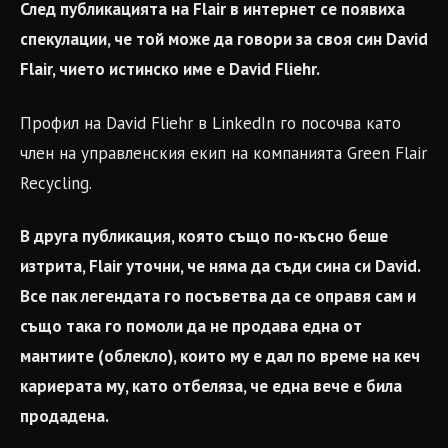
След публикацията на Flair в интернет се появиха
спекулации, че той може да говори за своя син David
Flair, чието истинско име е David Fliehr.
Профил на David Fliehr в LinkedIn го посочва като
член на управленския екип на компанията Green Flair
Recycling.
В друга публикация, която също по-късно беше
изтрита, Flair уточни, че няма да съди сина си David.
Все пак легендата го посъветва да се оправя сам и
също така го помоли да не продава една от
мантиите (облекло), които му е дал по време на кеч
кариерата му, като отбеляза, че една вече е била
продадена.