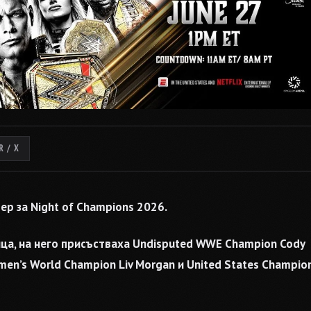
 / X
р за Night of Champions 2026.
ца, на него присъстваха Undisputed WWE Champion Cody
en’s World Champion Liv Morgan и United States Champio