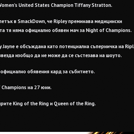
Women’s United States Champion Tiffany Stratton.
етък в SmackDown, че Ripley преминава медицински
та тя няма официално обявен мач за Night of Champions.
cy Jayne е обсъждана като потенциална съперничка на Ripl
везда изобщо да не може да се състезава на шоуто.
т официално обявения кард за събитието.
f Champions на 27 юни.
те King of the Ring и Queen of the Ring.