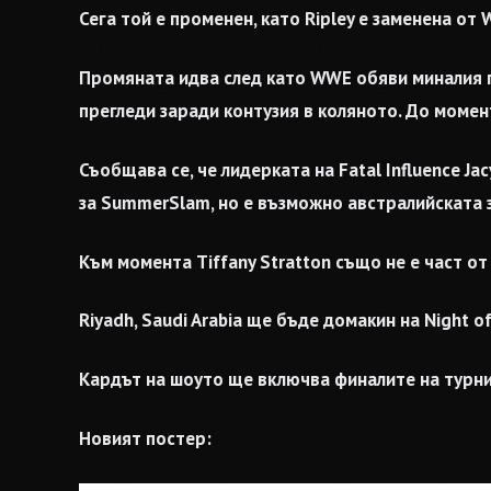
Сега той е променен, като Ripley е заменена от 
Промяната идва след като WWE обяви миналия п
прегледи заради контузия в коляното. До момен
Съобщава се, че лидерката на Fatal Influence Ja
за SummerSlam, но е възможно австралийската з
Към момента Tiffany Stratton също не е част о
Riyadh, Saudi Arabia ще бъде домакин на Night o
Кардът на шоуто ще включва финалите на турнири
Новият постер: