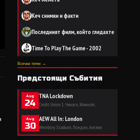
Кеч снимки и факти
Последният филм, който гледахте
Time To Play The Game - 2002
Всички теми →
Предстоящи Събития
TNA Lockdown
Aug
24
Credit Union 1, Чикаго, Илинойс
AEW All In: London
n
Aug
30
Wembley Stadium, Лондон, Англия