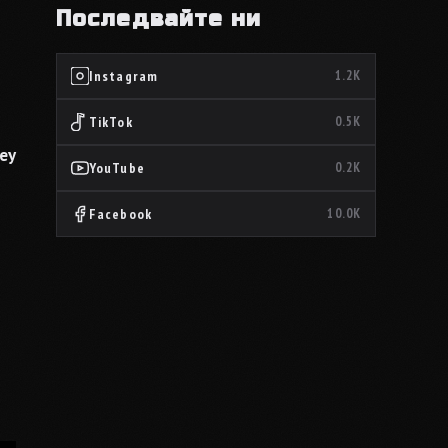
Последвайте ни
Instagram
1.2K
TikTok
0.5K
ey
YouTube
0.2K
Facebook
10.0K