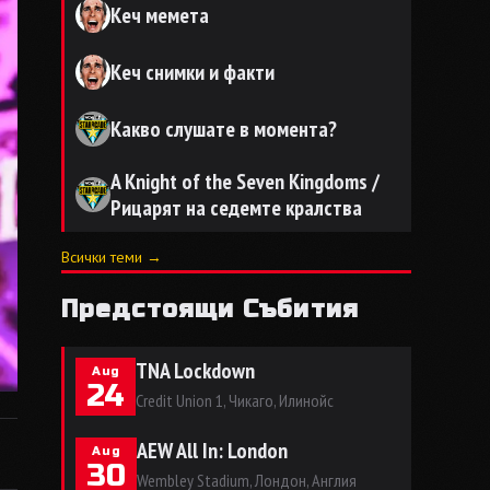
Кеч мемета
Кеч снимки и факти
Какво слушате в момента?
A Knight of the Seven Kingdoms /
Рицарят на седемте кралства
Всички теми →
Предстоящи Събития
TNA Lockdown
Aug
24
Credit Union 1, Чикаго, Илинойс
AEW All In: London
Aug
30
Wembley Stadium, Лондон, Англия