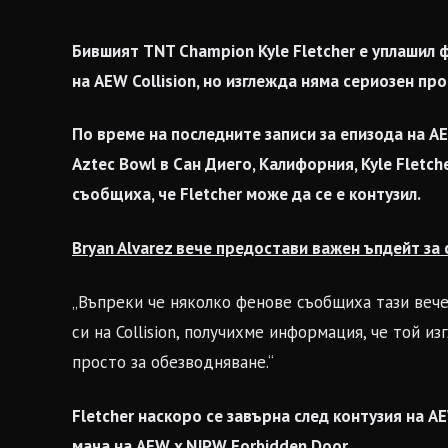
Бившият TNT Champion Kyle Fletcher е уплашил 
на AEW Collision, но изглежда няма сериозен пр
По време на последните записи за епизода на AEW
Aztec Bowl в Сан Диего, Калифорния, Kyle Fletc
съобщиха, че Fletcher може да се е контузил.
Bryan Alvarez вече предостави важен ъпдейт за 
„Въпреки че няколко фенове съобщиха тази вечер
си на Collision, получихме информация, че той из
просто за обезводняване.“
Fletcher наскоро се завърна след контузия на AE
мача на AEW x NJPW Forbidden Door.