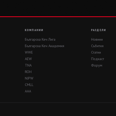
КОМПАНИИ
РАЗДЕЛИ
Българска Кеч Лига
Новини
Българска Кеч Академия
Събития
WWE
Статии
AEW
Подкаст
TNA
Форум
ROH
NJPW
CMLL
AAA