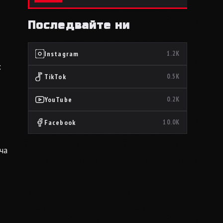
Последвайте ни
Instagram
1.2K
t
TikTok
0.5K
YouTube
0.2K
Facebook
10.0K
ча