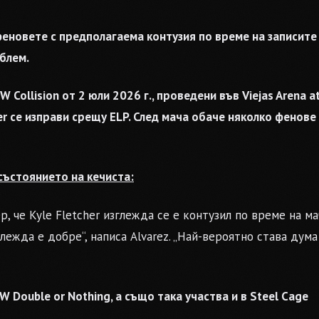
феновете с предполагаема контузия по време на записите
облем.
 Collision от 2 юли 2026 г., проведени във Viejas Arena a
her се изправи срещу ELP. След мача обаче няколко фенове
състоянието на кечиста:
, че Kyle Fletcher изглежда се е контузил по време на ма
глежда е добре“, написа Alvarez. „Най-вероятно става дума
W Double or Nothing, а също така участва и в Steel Cage