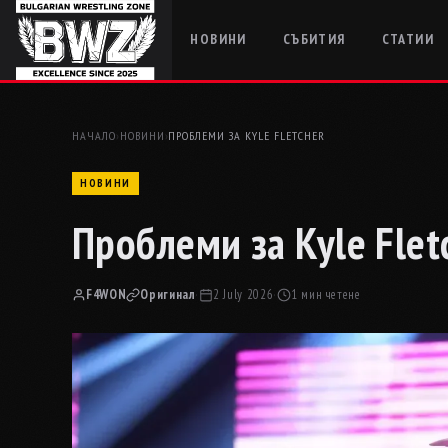
НОВИНИ
СЪБИТИЯ
СТАТИИ
НАЧАЛО
›
НОВИНИ
›
ПРОБЛЕМИ ЗА KYLE FLETCHER
НОВИНИ
Проблеми за Kyle Flet
F4WON
Оригинал
·
2 July 2026
·
1 мин четене