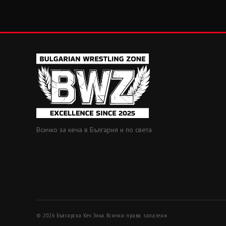
Всичко за кеча в България и по света
© 2026 Българска Кеч Зона. Всички права запазени.