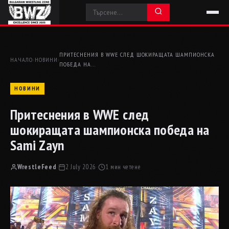
ПРИТЕСНЕНИЯ В WWE СЛЕД ШОКИРАЩАТА ШАМПИОНСКА
НАЧАЛО
›
НОВИНИ
›
ПОБЕДА НА…
НОВИНИ
Притеснения в WWE след
шокиращата шампионска победа на
Sami Zayn
WrestleFeed
·
2 July 2026
·
1 мин четене