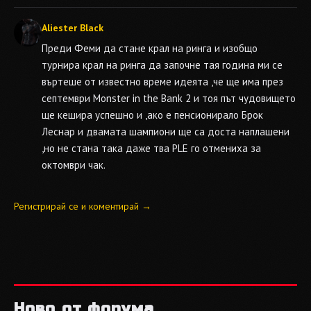
Aliester Black
Преди Феми да стане крал на ринга и изобщо
турнира крал на ринга да започне тая година ми се
въртеше от известно време идеята ,че ще има през
септември Monster in the Bank 2 и тоя път чудовището
ще кешира успешно и ,ако е пенсионирало Брок
Леснар и двамата шампиони ще са доста наплашени
,но не стана така даже тва PLE го отмениха за
октомври чак.
Регистрирай се и коментирай →
Ново от форума