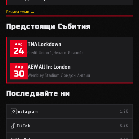
Всички теми →
Предстоящи Събития
TNA Lockdown
Aug
24
Credit Union 1, Чикаго, Илинойс
AEW All In: London
Aug
30
Wembley Stadium, Лондон, Англия
Последвайте ни
Instagram
1.2K
TikTok
0.5K