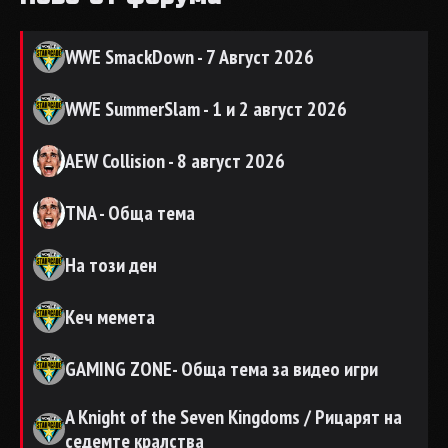
WWE SmackDown - 7 Август 2026
WWE SummerSlam - 1 и 2 август 2026
AEW Collision - 8 август 2026
TNA - Обща тема
На този ден
Кеч мемета
GAMING ZONE- Обща тема за видео игри
A Knight of the Seven Kingdoms / Рицарят на
седемте кралства