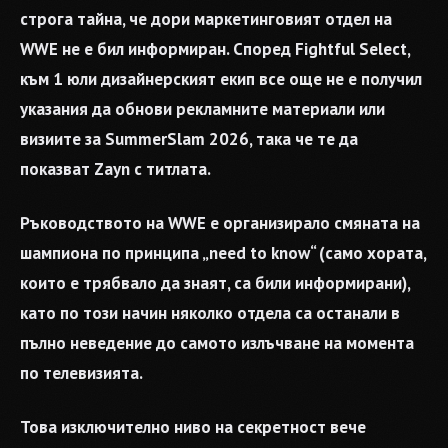
строга тайна, че дори маркетинговият отдел на
WWE не е бил информиран. Според Fightful Select,
към 1 юли дизайнерският екип все още не е получил
указания да обнови рекламните материали или
визиите за SummerSlam 2026, така че те да
показват Zayn с титлата.
Ръководството на WWE е организирало смяната на
шампиона по принципа „need to know“ (само хората,
които е трябвало да знаят, са били информирани),
като по този начин няколко отдела са останали в
пълно неведение до самото излъчване на момента
по телевизията.
Това изключително ниво на секретност вече