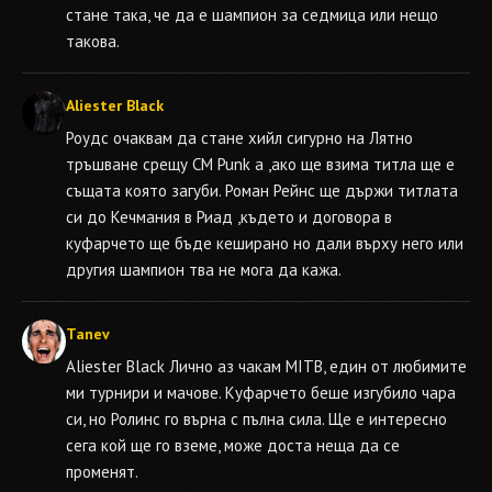
стане така, че да е шампион за седмица или нещо
такова.
Aliester Black
Роудс очаквам да стане хийл сигурно на Лятно
тръшване срещу CM Punk а ,ако ще взима титла ще е
същата която загуби. Роман Рейнс ще държи титлата
си до Кечмания в Риад ,където и договора в
куфарчето ще бъде кеширано но дали върху него или
другия шампион тва не мога да кажа.
Tanev
Aliester Black
Лично аз чакам MITB, един от любимите
ми турнири и мачове. Куфарчето беше изгубило чара
си, но Ролинс го върна с пълна сила. Ще е интересно
сега кой ще го вземе, може доста неща да се
променят.