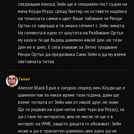
следващия епизод Зейн ще е специален гост съдия на
мача Коуди Роудс срещу Гюнтер, но оставете надписа
на тениската самия и цвят беше тийзване че Ренди
Ортън се завръща а те имаха сегмент с Зейн зимата.
На сегмента в едно от шоутата на Разбиване Ортън
му каза и ти ще бъдеш шампион някой ден ,но този
ден не е днес. E сега очаквам за Лятно тръшване
Ренди Ортън да предизвика Сами Зейн и да му вземе
световната титла.
Tanev
Aliester Black
Едно е сигурно според мен, Коуди ще е
шампион пак по някое време тази година, дали ще
вземе титлата от Зейн или от някой друг, не знам.
Ще се радвам на един негов хийл търн (на Роудс), за
да стане по-интересно, ама не мисля, че ще е в
интерес на WWE, защото децата го обожават. Зейн
може и да е транзитен шампион, ама дано да не