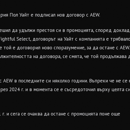
ия Пол Уайт е подписал нов договор с AEW.
 решил да удължи престоя си в промоцията, според доклад
Fightful Select, договорът на Уайт с компанията е трябвал
че той е договорил ново споразумение, за да остане с AEW.
ължителността на договора, се смята, че той продължава 
с AEW в последните си няколко години. Въпреки че не се 
рез 2024 г. и в момента се е съсредоточил върху целта с
г. и сега се очаква да остане с промоцията поне още