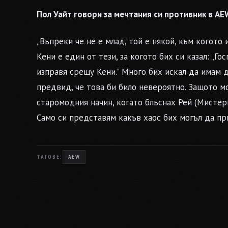
Пол Уайт говори за мечтания си противник в AE
„Въпреки че не е млад, той е някой, към когото
Кени е един от тези, за когото бих си казал: „Го
изправя срещу Кени." Много бих искал да имам 
предвид, че това би било невероятно. Защото м
старомодния начин, когато блъснах Рей (Мистери
Само си представям какъв хаос бих могъл да пр
ТАГОВЕ:
AEW