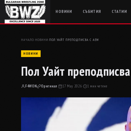
НОВИНИ
СЪБИТИЯ
СТАТИИ
НАЧАЛО
›
НОВИНИ
›
ПОЛ УАЙТ ПРЕПОДПИСВА С AEW
НОВИНИ
Пол Уайт преподписва
F4WON
Оригинал
·
17 May 2026
·
1 мин четене