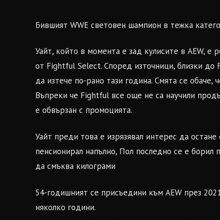
Бившият WWE световен шампион в тежка категор
Уайт, който в момента е зад кулисите в AEW, е
от Fightful Select. Според източници, близки до 
да изтече по-рано тази година. Смята се обаче, 
Въпреки че Fightful все още не са научили прод
е обвързан с промоцията.
Уайт преди това е изрязявал интерес да остане 
пенсионирал напълно, Пол последно се е борил п
да смъква килограми
54-годишният се присъедини към AEW през 2021 
няколко години.