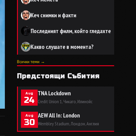
Кеч снимки и факти
Последният филм, който гледахте
Какво слушате в момента?
Всички теми →
Предстоящи Събития
TNA Lockdown
Aug
24
Credit Union 1, Чикаго, Илинойс
AEW All In: London
Aug
30
Wembley Stadium, Лондон, Англия