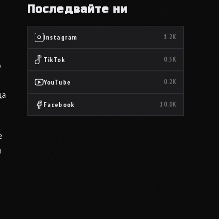
Последвайте ни
Instagram
1.2K
TikTok
0.5K
о
YouTube
0.2K
да
Facebook
10.0K
е
и