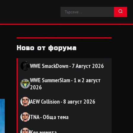
Ново от форума
WWE SmackDown - 7 Август 2026
WWE SummerSlam - 1 и 2 август
2026
AEW Collision - 8 август 2026
TNA - Обща тема
Кеч мемета