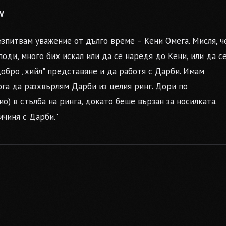
W
 изпитвам уважение от дълго време – Кени Омега. Мисля, ч
споди, много бих искал или да се наредя до Кени, или да с
добро „хийл" представяне и да работя с Дарби. Имам
ога да разхвърлям Дарби из целия ринг. Дори по
о) в стълба на ринга, докато беше вързан за носилката.
ичиня с Дарби."