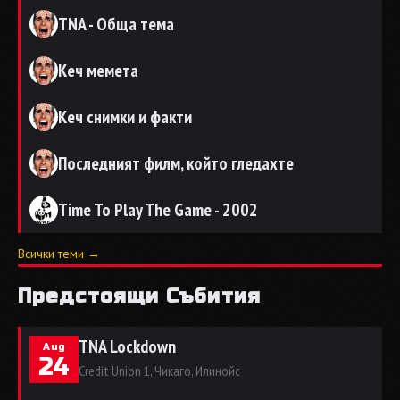
TNA - Обща тема
Кеч мемета
Кеч снимки и факти
Последният филм, който гледахте
Time To Play The Game - 2002
Всички теми →
Предстоящи Събития
TNA Lockdown
Aug
24
Credit Union 1, Чикаго, Илинойс