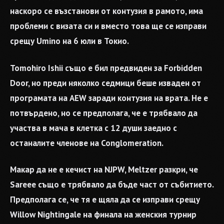
наскоро се възстанови от контузия в рамото, има
проблеми с визата си и вместо това ще се изправи
срещу Umino на 6 юли в Токио.
Tomohiro Ishii също е бил предвиден за Forbidden
Door, но преди няколко седмици беше изваден от
програмата на AEW заради контузия на врата. Не е
потвърдено, но се предполага, че е трябвало да
участва в мача в клетка с 12 души заедно с
останалите членове на Conglomeration.
Макар да не е кечист на NJPW, Meltzer разкри, че
Sareee също е трябвало да бъде част от събитието.
Предполага се, че тя е щяла да се изправи срещу
Willow Nightingale на финала на женския турнир