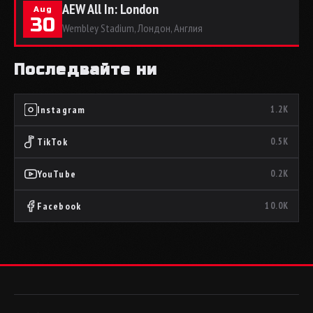
AEW All In: London
Aug
30
Wembley Stadium, Лондон, Англия
Последвайте ни
Instagram
1.2K
TikTok
0.5K
YouTube
0.2K
Facebook
10.0K