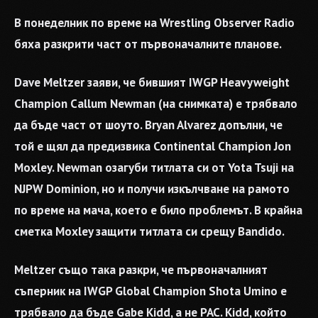
В понеделник по време на Wrestling Observer Radio
бяха разкрити част от първоначалните планове.
Dave Meltzer заяви, че бившият IWGP Heavyweight
Champion Callum Newman (на снимката) е трябвало
да бъде част от шоуто. Bryan Alvarez допълни, че
той е щял да предизвика Continental Champion Jon
Moxley. Newman озагуби титлата си от Yota Tsuji на
NJPW Dominion, но и получи изкълчване на рамото
по време на мача, което е било проблемът. В крайна
сметка Moxley защити титлата си срещу Bandido.
Meltzer също така разкри, че първоначалният
съперник на IWGP Global Champion Shota Umino е
трябвало да бъде Gabe Kidd, а не PAC. Kidd, който