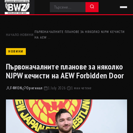
ПЪРВОНАЧАЛНИТЕ ПЛАНОВЕ ЗА НЯКОЛКО NJPW КЕЧИСТИ
НАЧАЛО
›
НОВИНИ
›
НА AEW …
НОВИНИ
Първоначалните планове за няколко
NJPW кечисти на AEW Forbidden Door
F4WON
Оригинал
·
1 July 2026
·
1 мин четене