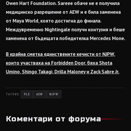
Owen Hart Foundation. Sareee обаче не е получила
медицинско разрешение от AEW и е била заменена
от Maya World, която достигна до финала.
Междувременно Nightingale получи контузия и беше
заменена от бъдещата победителка Mercedes Mone.
В крайна сметка единствените кечисти от NJPW,
които участваха на Forbidden Door, бяха Shota
Umino, Shingo Takagi, Drilla Maloney и Zack Sabre Jr.
ТАГОВЕ:
PLE
AEW
NJPW
Коментари от форума