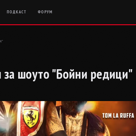
ПОДКАСТ
ФОРУМ
И"
ч за шоуто "Бойни редици"