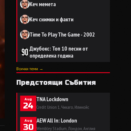
Кеч мемета
Кеч снимки и факти
Time To Play The Game - 2002
Джубокс: Топ 10 песни от
определена година
Всички теми →
Предстоящи Събития
TNA Lockdown
Aug
24
Credit Union 1, Чикаго, Илинойс
AEW All In: London
Aug
30
Wembley Stadium, Лондон, Англия