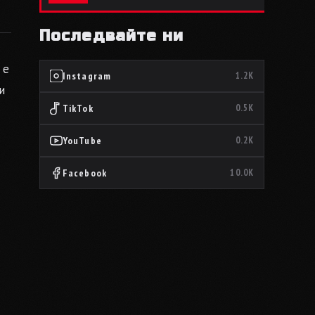
Последвайте ни
 е
Instagram
1.2K
и
TikTok
0.5K
YouTube
0.2K
Facebook
10.0K