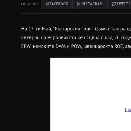
FACEBOOK
INSTAGRAM
TWITTER
СПОДЕЛИ:
На 17-ти Май, "Българският хан" Дъмян Тангра 
ветеран на европейкста кеч сцена с над 20 год
EPW, немските DWA и POW, швейцарскта ROE, ав