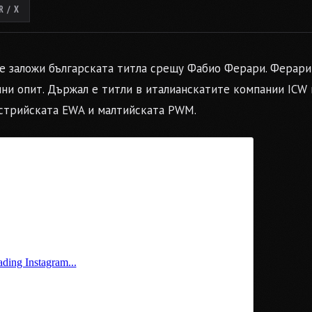
 / X
ще заложи българската титла срещу Фабио Ферари. Ферари
ини опит. Държал е титли в италианскатите компании ICW 
стрийската EWA и малтийската PWM.