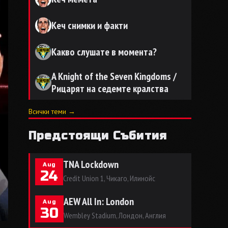
Кеч снимки и факти
Какво слушате в момента?
A Knight of the Seven Kingdoms /
Рицарят на седемте кралства
Всички теми →
Предстоящи Събития
TNA Lockdown
Aug
24
Credit Union 1, Чикаго, Илинойс
AEW All In: London
Aug
30
Wembley Stadium, Лондон, Англия