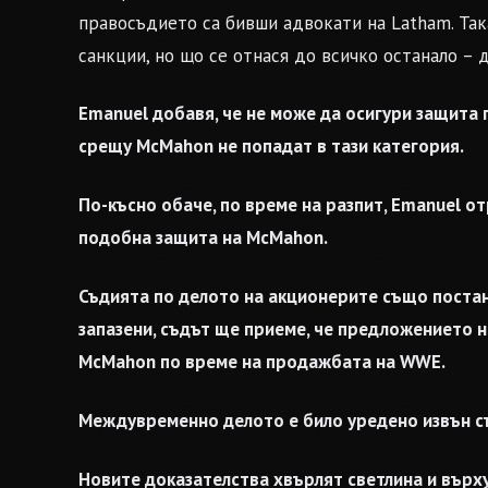
правосъдието са бивши адвокати на Latham. Така
санкции, но що се отнася до всичко останало – 
Emanuel добавя, че не може да осигури защита 
срещу McMahon не попадат в тази категория.
По-късно обаче, по време на разпит, Emanuel о
подобна защита на McMahon.
Съдията по делото на акционерите също постан
запазени, съдът ще приеме, че предложението н
McMahon по време на продажбата на WWE.
Междувременно делото е било уредено извън съ
Новите доказателства хвърлят светлина и върху