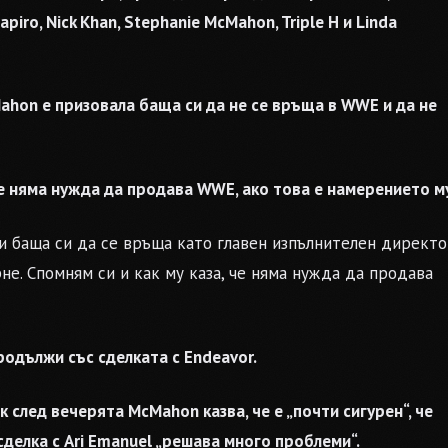
piro, Nick Khan, Stephanie McMahon, Triple H и Linda
Mahon е призовала баща си да не се връща в WWE и да не
, че няма нужда да продава WWE, ако това е намерението м
и баща си да се връща като главен изпълнителен директо
не. Спомням си и как му каза, че няма нужда да продава
родължи със сделката с Endeavor.
след вечерята McMahon казва, че е „почти сигурен“, че
сделка с Ari Emanuel „решава много проблеми“.