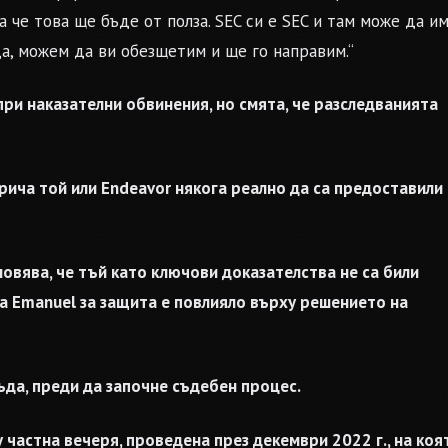
 че това ще бъде от полза. SEC си е SEC и там може да и
да, можем да ви обезщетим и ще го направим.“
при наказателни обвинения, но смята, че разследванията
трича той или Endeavor някога реално да са предоставили
овява, че тъй като ключови доказателства не са били
а Emanuel за защита е повлияло върху решението на
да, преди да започне съдебен процес.
 частна вечеря, проведена през декември 2022 г., на коя