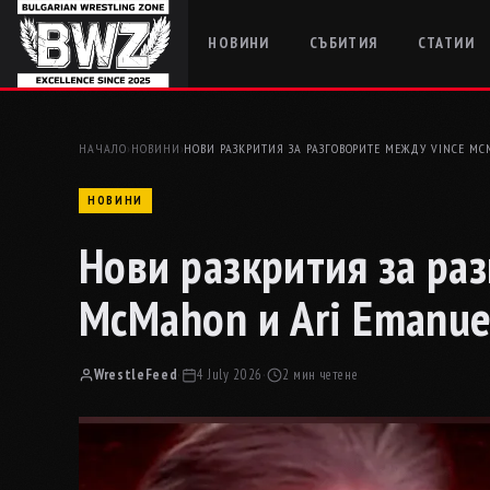
НОВИНИ
СЪБИТИЯ
СТАТИИ
НАЧАЛО
›
НОВИНИ
›
НОВИ РАЗКРИТИЯ ЗА РАЗГОВОРИТЕ МЕЖДУ VINCE M
НОВИНИ
Нови разкрития за ра
McMahon и Ari Emanue
WrestleFeed
·
4 July 2026
·
2 мин четене