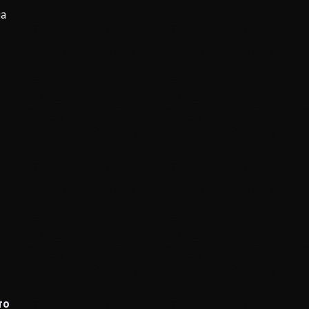
ма
то