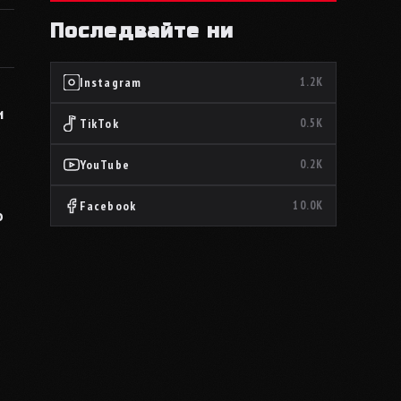
Последвайте ни
Instagram
1.2K
и
TikTok
0.5K
YouTube
0.2K
Facebook
10.0K
о