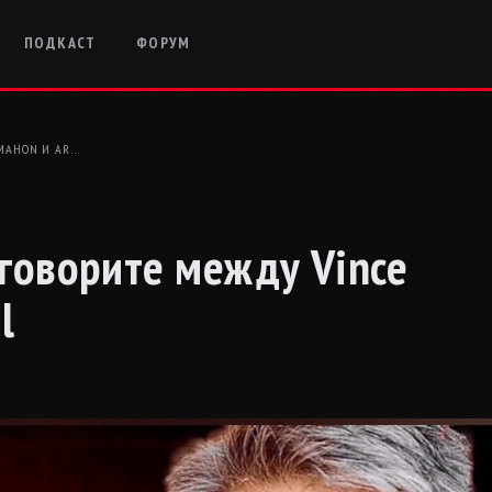
ПОДКАСТ
ФОРУМ
CMAHON И AR…
зговорите между Vince
l