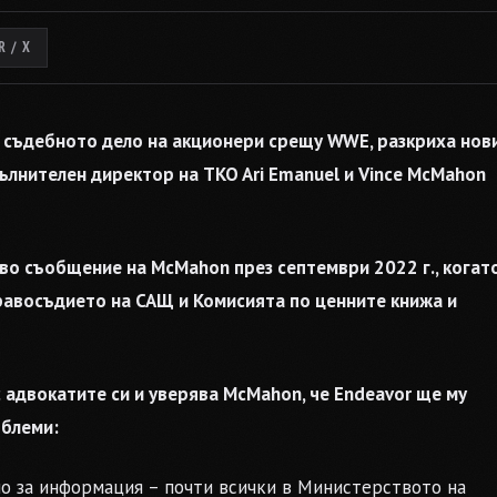
 / X
с съдебното дело на акционери срещу WWE, разкриха нов
ълнителен директор на TKO Ari Emanuel и Vince McMahon
ово съобщение на McMahon през септември 2022 г., когат
равосъдието на САЩ и Комисията по ценните книжа и
с адвокатите си и уверява McMahon, че Endeavor ще му
облеми:
амо за информация – почти всички в Министерството на