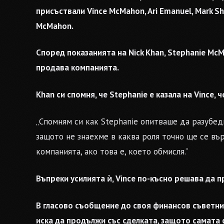
присъствали Vince McMahon, Ari Emanuel, Mark Sha
McMahon.
Според показанията на Nick Khan, Stephanie Mc
продава компанията.
Khan си спомня, че Stephanie е казала на Vince
„Спомням си как Stephanie опитваше да разубед
защото не знаехме в каква роля точно ще се вър
компанията, ако това е, което обмисля.“
Въпреки усилията ѝ, Vince по-късно решава да п
В гласово съобщение до своя финансов съветник 
иска да продължи със сделката, защото самата 