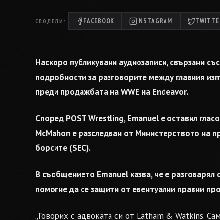
FACEBOOK
INSTAGRAM
TWITTER
СПОДЕЛИ:
Наскоро публикувани аудиозаписи, свързани съ
подробности за разговорите между главния изп
преди продажбата на WWE на Endeavor.
Според POST Wrestling, Emanuel е оставил глас
McMahon е разследван от Министерството на п
борсите (SEC).
В съобщението Emanuel казва, че е разговарял 
помогне да се защити от евентуални правни пр
„Говорих с адвоката си от Latham & Watkins. С