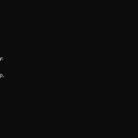
у:
р,