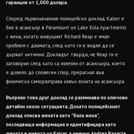
гаранция от 1,000 долара.
Според първоначалния полицейски доклад Kaiser е
бил в асансьор в Paramount on Lake Eola Apartments
с жена, когато живущият Richard Reap е имал
проблем с двамата, след като ги е видял да се
държат интимно. Докладът твърди, че Reap ги е
заговорил след като са излезли от асансьора, което
е довело до словесен спор, прераснал във
физическа саморазправа извън зоната на асансьора.
Въпреки това друг доклад се разминава по ключови
детайли около ситуацията. Докато полицейският
доклад описва жената като "бяла жена",
последваща информация я идентифицира като
жената в живота на Kaiser, а именно Andrea Bazarte,