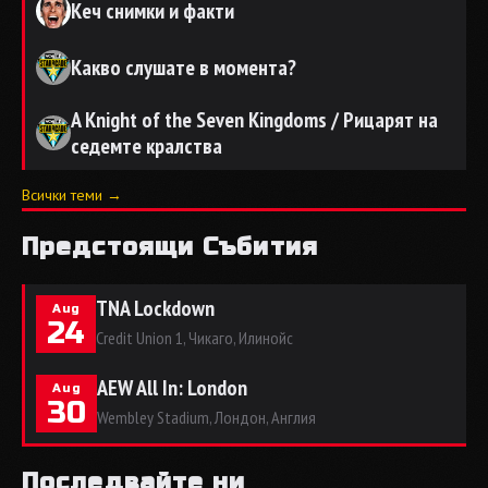
Кеч снимки и факти
Какво слушате в момента?
A Knight of the Seven Kingdoms / Рицарят на
седемте кралства
Всички теми →
Предстоящи Събития
TNA Lockdown
Aug
24
Credit Union 1, Чикаго, Илинойс
AEW All In: London
Aug
30
Wembley Stadium, Лондон, Англия
Последвайте ни