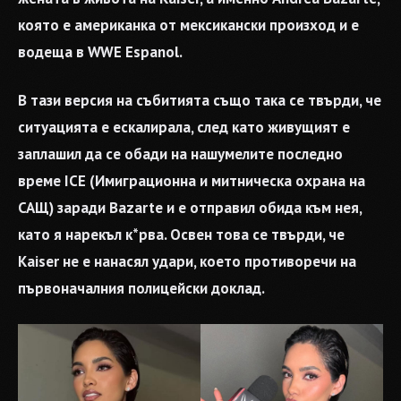
която е американка от мексикански произход и е
водеща в WWE Espanol.
В тази версия на събитията също така се твърди, че
ситуацията е ескалирала, след като живущият е
заплашил да се обади на нашумелите последно
време ICE (Имиграционна и митническа охрана на
САЩ) заради Bazarte и е отправил обида към нея,
като я нарекъл к*рва. Освен това се твърди, че
Kaiser не е нанасял удари, което противоречи на
първоначалния полицейски доклад.