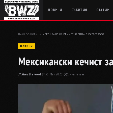
НОВИНИ
СЪБИТИЯ
СТАТИИ
НАЧАЛО
›
НОВИНИ
›
МЕКСИКАНСКИ КЕЧИСТ ЗАГИНА В КАТАСТРОФА
НОВИНИ
Мексикански кечист з
WrestleFeed
·
31 May 2026
·
1 мин четене