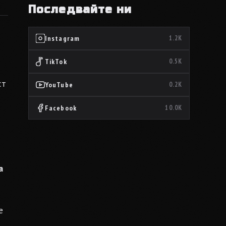
Последвайте ни
Instagram
1.2K
TikTok
0.5K
ст
YouTube
0.2K
Facebook
10.0K
а
е