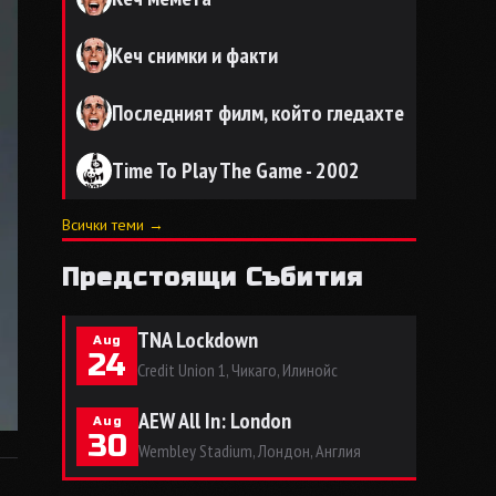
Кеч снимки и факти
Последният филм, който гледахте
Time To Play The Game - 2002
Всички теми →
Предстоящи Събития
TNA Lockdown
Aug
24
Credit Union 1, Чикаго, Илинойс
AEW All In: London
Aug
30
Wembley Stadium, Лондон, Англия