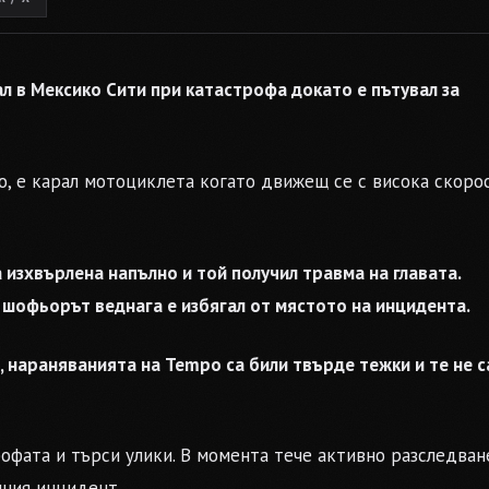
л в Мексико Сити при катастрофа докато е пътувал за
po, е карал мотоциклета когато движещ се с висока скоро
а изхвърлена напълно и той получил травма на главата.
, шофьорът веднага е избягал от мястото на инцидента.
 нараняванията на Tempo са били твърде тежки и те не с
офата и търси улики. В момента тече активно разследван
чния инцидент.