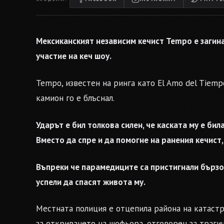
Мексиканският независим кечист Tempo е загина
участие на кеч шоу.
Tempo, известен на ринга като El Amo del Tiem
камион го е блъснал.
Ударът е бил толкова силен, че каската му е бил
Вместо да спре и да помогне на ранения кечист
Въпреки че парамедиците са пристигнали бързо,
успели да спасят живота му.
Местната полиция е отцепила района на катастр
за откриването на шофьора, отговорен за траги