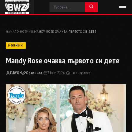
НАЧАЛО
›
НОВИНИ
›
MANDY ROSE ОЧАКВА ПЪРВОТО СИ ДЕТЕ
НОВИНИ
Mandy Rose очаква първото си дете
F4WON
Оригинал
·
7 July 2026
·
1 мин четене