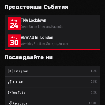
Предстоящи Събития
TNA Lockdown
Aug
24
Credit Union 1, Чикаго, Илинойс
AEW All In: London
Aug
30
Wembley Stadium, Лондон, Англия
Последвайте ни
Instagram
1.2K
TikTok
0.5K
YouTube
0.2K
Facebook
10.0K