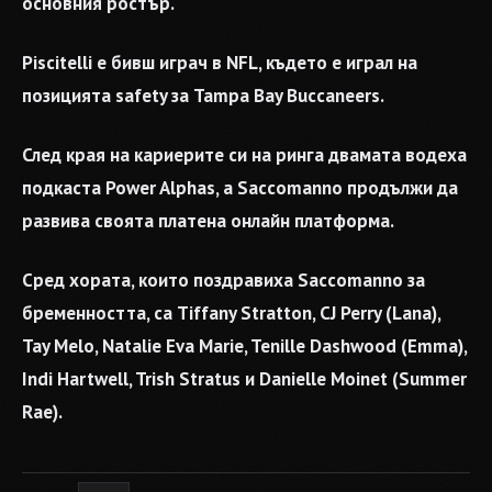
основния ростър.
Piscitelli е бивш играч в NFL, където е играл на
позицията safety за Tampa Bay Buccaneers.
След края на кариерите си на ринга двамата водеха
подкаста Power Alphas, а Saccomanno продължи да
развива своята платена онлайн платформа.
Сред хората, които поздравиха Saccomanno за
бременността, са Tiffany Stratton, CJ Perry (Lana),
Tay Melo, Natalie Eva Marie, Tenille Dashwood (Emma),
Indi Hartwell, Trish Stratus и Danielle Moinet (Summer
Rae).