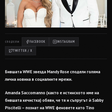
FACEBOOK
INSTAGRAM
СПОДЕЛИ:
TWITTER / X
Бившата WWE звезда Mandy Rose сподели голяма
лична новина в социалните мрежи.
Amanda Saccomanno (както е истинското име на
бившата кечистка) обяви, че тя и съпругът ѝ Sabby
Piscitelli – познат на WWE феновете като Tino