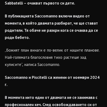
Sabbatelli – очакват първото си дете.
В публикацията Saccomanno включи видео от
момента, в който двамата разбират, че ще стават
родители. Тя обаче не разкри кога се очаква да се
роди бебето.
„Божият план винаги е по-велик от нашите планове.
Най-голямата благословия тихо растеше зад
кулисите“, написа Saccomanno.
Saccomanno и Piscitelli са женени от ноември 2024
г.
В момента нито един от двамата не се занимава с
професионален кеч. След освобождаването си от