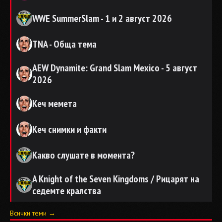
WWE SummerSlam - 1 и 2 август 2026
TNA - Обща тема
AEW Dynamite: Grand Slam Mexico - 5 август
2026
Кеч мемета
Кеч снимки и факти
Какво слушате в момента?
A Knight of the Seven Kingdoms / Рицарят на
седемте кралства
Всички теми →