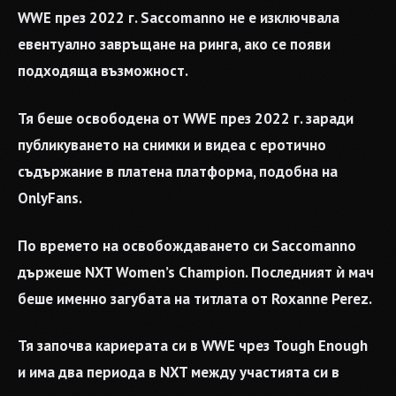
WWE през 2022 г. Saccomanno не е изключвала
евентуално завръщане на ринга, ако се появи
подходяща възможност.
Тя беше освободена от WWE през 2022 г. заради
публикуването на снимки и видеа с еротично
съдържание в платена платформа, подобна на
OnlyFans.
По времето на освобождаването си Saccomanno
държеше NXT Women’s Champion. Последният ѝ мач
беше именно загубата на титлата от Roxanne Perez.
Тя започва кариерата си в WWE чрез Tough Enough
и има два периода в NXT между участията си в