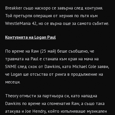
Breakker също наскоро се завърна след контузия.
Той претърпя операция от херния по пътя към
WrestleMania 42, но се върна още за самото събитие.
Контузията на Logan Paul
По време на Raw (25 май) беше съобщено, че
травмата на Paul е станала към края на мача на
SNME след скок от Dawkins, като Michael Cole заяви,
че Logan ще отсъства от ринга в продължение на
месеци.
Theory отмъсти за партньора си, като нападна
Dawkins по време на споменатия Raw, а също така
атакува и Joe Hendry, който изпълняваше музикален