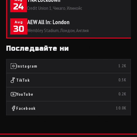
24
Credit Union 1, Чикаго, Илинойс
AEW All In: London
Aug
30
Wembley Stadium, Лондон, Англия
Последвайте ни
Instagram
1.2K
TikTok
0.5K
YouTube
0.2K
Facebook
10.0K