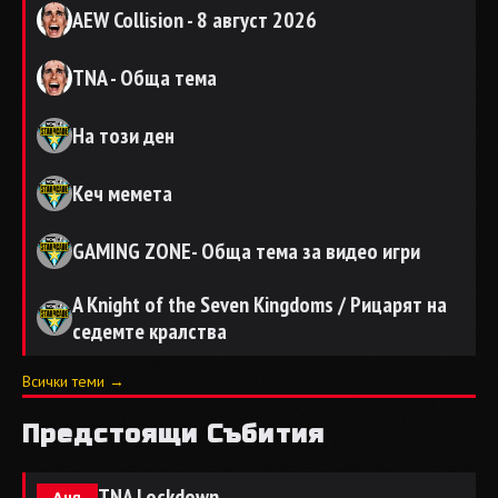
AEW Collision - 8 август 2026
TNA - Обща тема
На този ден
Кеч мемета
GAMING ZONE- Обща тема за видео игри
A Knight of the Seven Kingdoms / Рицарят на
седемте кралства
Всички теми →
Предстоящи Събития
TNA Lockdown
Aug