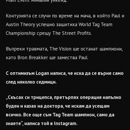
Main Event миналия уикенд.
Контузията се случи по време на мача, в който Paul и
Austin Theory успешно защитиха World Tag Team
Championship срещу The Street Profits.
Въпреки травмата, The Vision ще останат шампиони,
като Bron Breakker ще замества Paul.
С оптимизъм Logan написа, че иска да се върне само
след няколко седмици.
„Скъсах си трицепса, претърпях операция напълно
буден и казах на доктора, че искам да усещам
всичко. Все още съм Tag Team шампион, само да
знаете“, написа той в Instagram.