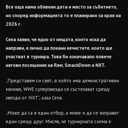
Все още няма обявени дата и място за събитието,
но според информацията то е планирано за края на
2026 г.
Cena заяви, че едно от нещата, които иска да
направи, е лично да покани кечистите, които ще
участват в турнира. Това би означавало повече
негови посещения на Raw, SmackDown и NXT.
„Представям си свят, в който има демонстративни
мачове, WWE суперзвезди се състезават срещу
звезди от NXT“, каза Cena.
„Може да са в един отбор, а може и да се изправят
един срещу друг. Мисля, че турнирната схема е