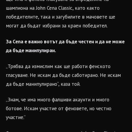
шампиона на John Cena Classic, като както
победителите, така и загубилите в мачовете ще
могат да бъдат избрани за краен победител.
За Cena е важно вотът да бъде честен и да не може
да бъде манипулиран.
„Трябва да измислим как ще работи фенското
гласуване. Не искам да бъде саботирано. Не искам
да бъде манипулирано“, каза той.
„Знам, че има много фалшиви акаунти и много
ботове. Искам участие от феновете, но честно
участие.“