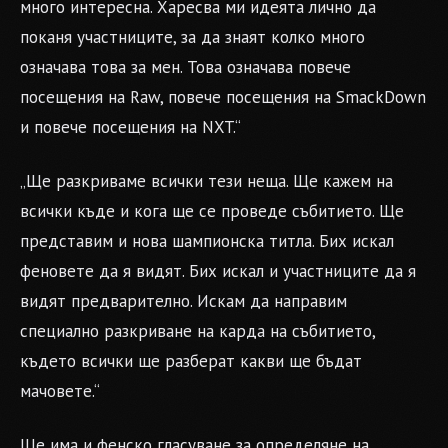
много интересна. Харесва ми идеята лично да
поканя участниците, за да знаят колко много
означава това за мен. Това означава повече
посещения на Raw, повече посещения на SmackDown
и повече посещения на NXT.“
„Ще разкриваме всички тези неща. Ще кажем на
всички къде и кога ще се проведе събитието. Ще
представим и нова шампионска титла. Бих искал
феновете да я видят. Бих искал и участниците да я
видят предварително. Искам да направим
специално разкриване на карда на събитието,
където всички ще разберат какви ще бъдат
мачовете.“
Ще има и фенско гласуване за определяне на