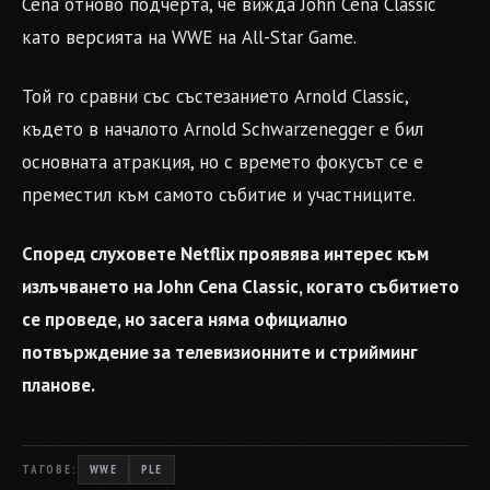
Cena отново подчерта, че вижда John Cena Classic
като версията на WWE на All-Star Game.
Той го сравни със състезанието Arnold Classic,
където в началото Arnold Schwarzenegger е бил
основната атракция, но с времето фокусът се е
преместил към самото събитие и участниците.
Според слуховете Netflix проявява интерес към
излъчването на John Cena Classic, когато събитието
се проведе, но засега няма официално
потвърждение за телевизионните и стрийминг
планове.
ТАГОВЕ:
WWE
PLE