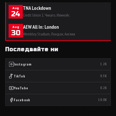
TNA Lockdown
Aug
24
Credit Union 1, Чикаго, Илинойс
AEW All In: London
Aug
30
Wembley Stadium, Лондон, Англия
Последвайте ни
Instagram
1.2K
TikTok
0.5K
YouTube
0.2K
Facebook
10.0K