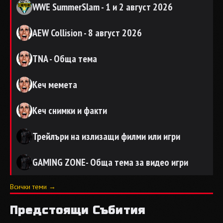
WWE SummerSlam - 1 и 2 август 2026
AEW Collision - 8 август 2026
TNA - Обща тема
Кеч мемета
Кеч снимки и факти
Трейлъри на излизащи филми или игри
GAMING ZONE- Обща тема за видео игри
Всички теми →
Предстоящи Събития