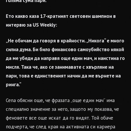
голяма сума пари.
Ето какво каза 17-кратният световен шампион в
интервю за US Weekly:
„Не обичам да говоря в крайности. „Никога“ е много
силна дума. Би било финансово самоубийство някой
да ме убеди да направя още един мач, и наистина го
мисля. Така че, ако се занимавате с хвърляне на
пари, това е единственият начин да ме върнете на
ринга.“
Cena обясни още, че фразата „още един мач“ има
специално значение за него, защото му показва, че
феновете все още искат да го видят. Той обаче
подчерта, че след края на активната си кариера