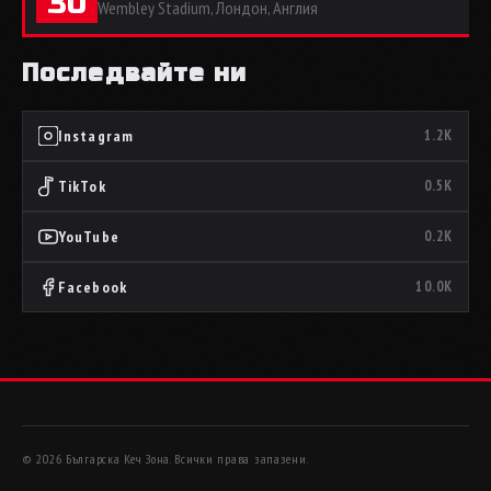
30
Wembley Stadium, Лондон, Англия
Последвайте ни
Instagram
1.2K
TikTok
0.5K
YouTube
0.2K
Facebook
10.0K
© 2026 Българска Кеч Зона. Всички права запазени.