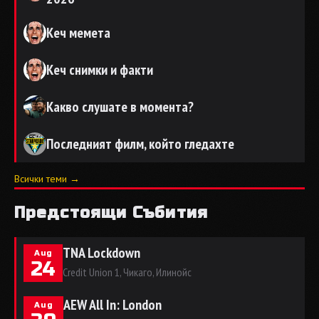
Кеч мемета
Кеч снимки и факти
Какво слушате в момента?
Последният филм, който гледахте
Всички теми →
Предстоящи Събития
TNA Lockdown
Aug
24
Credit Union 1, Чикаго, Илинойс
AEW All In: London
Aug