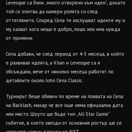
Levesque са били „много отворени към идеи“, докато
той се опитва да намери ролята си след
оттеглянето. Според Cena те изслушват идеите му и
му казват кога нещо е добро, лошо или има нужда
от промени.
Cena добави, че след период от 4-5 месеца, в който
е развивал идеята, а Khan и Levesque са я
обсъждали, вече от няколко месеца работят по
детайлите около John Cena Classic.
Турнирът беше обявен по време на появата на Cena
на Backlash, макар че все още няма официална дата
или място. Шоуто ще бъде тип „All-Star Game“
събитие, в което звезди от основния ростър ще се
изправят срещу таланти от NXT.