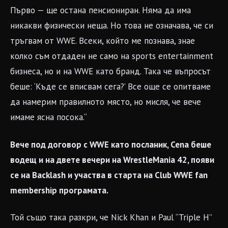
Първо — ще остана пенсиониран. Няма да има
никакви физически неща. Но това не означава, че си
тръгвам от WWE. Всеки, който ме познава, знае
колко съм отдаден не само на sports entertainment
бизнеса, но и на WWE като бранд. Така че въпросът
беше: ‘Къде се вписвам сега?’ Все още се опитваме
да намерим правилното място, но мисля, че вече
имаме ясна посока.“
Вече под договор с WWE като посланик, Cena беше
водещ и на двете вечери на WrestleMania 42, появи
се на Backlash и участва в старта на Club WWE fan
membership програмата.
Той също така разкри, че Nick Khan и Paul “Triple H”