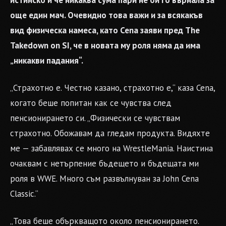
истинско и че никаква сума пари не би го върнала за
още един мач. Очевидно това важи и за всякакъв
вид физическа намеса, като Cena заяви пред The
Takedown on SI, че в новата му роля няма да има
„никакви падания“.
„Страхотно е. Честно казано, страхотно е,“ каза Cena,
когато беше попитан как се чувства след
пенсионирането си. „Физически се чувствам
страхотно. Обожавам да гледам продукта. Видяхте
ме — забавлявах се много на WrestleMania. Наистина
очаквам с нетърпение бъдещето и бъдещата ми
роля в WWE. Много съм развълнуван за John Cena
Classic.“
„Това беше объркващото около пенсионирането.