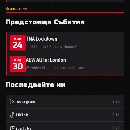
Всички теми →
Предстоящи Събития
TNA Lockdown
Aug
24
Credit Union 1, Чикаго, Илинойс
AEW All In: London
Aug
30
Wembley Stadium, Лондон, Англия
Последвайте ни
Instagram
1.2K
TikTok
0.5K
YouTube
0.2K