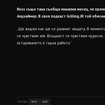
Ross също така съобщи миналия месец, че преми
Алцхаймер. В своя подкаст Grilling JR той обясн
„Ще видим как ще се развият нещата. В момента 
се чувствам зле. Всъщност се чувствам чудесно.
остаряването е гадна работа.“
ТАГОВЕ:
WWE
AEW