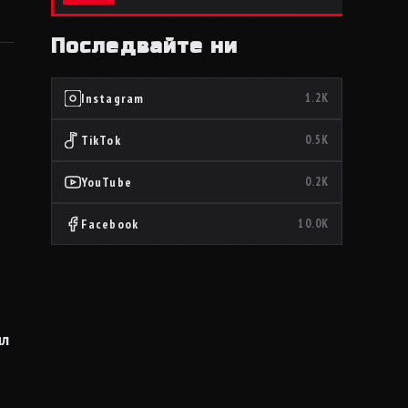
Последвайте ни
Instagram
1.2K
TikTok
0.5K
YouTube
0.2K
Facebook
10.0K
ял