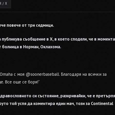
 / X
вече повече от три седмици.
публикува съобщение в X, в което сподели, че в момента
т болница в Норман, Оклахома.
maha с моя @soonerbaseball. Благодаря на всички за
. Все още се боря!“
дравословното си състояние, разкривайки, че е претърп
уто той успя да коментира един мач, този за Continental