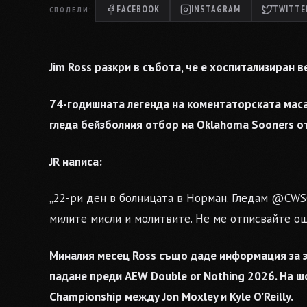
FACEBOOK
INSTAGRAM
TWITTER
СПОДЕЛИ:
Jim Ross разкри в събота, че е хоспитализиран 
74-годишната легенда на коментаторската маса 
гледа бейзболния отбор на Oklahoma Sooners о
JR написа:
„22-ри ден в болницата в Норман. Гледам @CWSO
милите мисли и молитвите. Не ме отписвайте още
Миналия месец Ross също даде информация за з
падане преди AEW Double or Nothing 2026. На шо
Championship между Jon Moxley и Kyle O’Reilly.