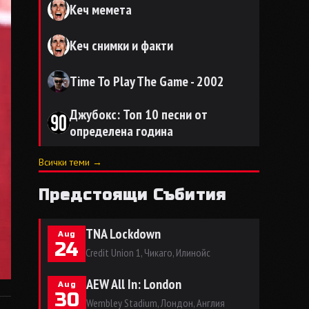
Кеч мемета
Кеч снимки и факти
Time To Play The Game - 2002
Джубокс: Топ 10 песни от
определена година
Всички теми →
Предстоящи Събития
TNA Lockdown
Aug
24
Credit Union 1, Чикаго, Илинойс
AEW All In: London
Aug
30
Wembley Stadium, Лондон, Англия