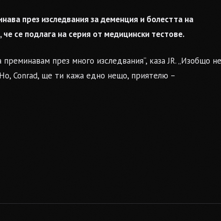
нава през изследвания за деменция и болестта на
и, че се подлага на серия от медицински тестове.
преминавам през много изследвания“, каза JR. „Изобщо н
 Но, Conrad, ще ти кажа едно нещо, приятелю –