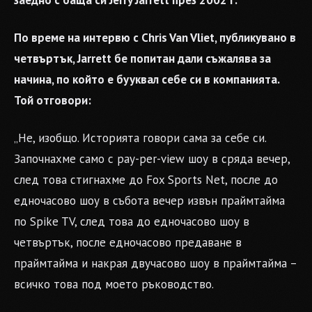
заедно с баща си Jerry Jarrett през 2002 г.
По време на интервю с Chris Van Vliet, публикувано в
четвъртък, Jarrett бе попитан дали съжалява за
начина, по който е бууквал себе си в компанията.
Той отговори:
„Не, изобщо. Историята говори сама за себе си.
Започнахме само с pay-per-view шоу в сряда вечер,
след това стигнахме до Fox Sports Net, после до
едночасово шоу в събота вечер извън праймтайма
по Spike TV, след това до едночасово шоу в
четвъртък, после едночасово предаване в
праймтайма и накрая двучасово шоу в праймтайма –
всичко това под моето ръководство.