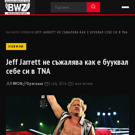
НАЧАЛО
›
НОВИНИ
›
JEFF JARRETT НЕ СЪЖАЛЯВА КАК Е БУУКВАЛ СЕБЕ СИ В TNA
НОВИНИ
Jeff Jarrett не съжалява как е бууквал
себе си в TNA
F4WON
Оригинал
·
3 July 2026
·
2 мин четене