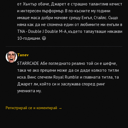
от Хънтър обаче, Джарет е страшно талантлив кечист
и интересен пърформър. В по-късните му години
имаше маса добри мачове срещу Енгъл, Стайлс. Също
няма как да не спомена един от любимите ми енгъли в
TNA - Double J Double M-A, където тапаутваше някакви
10-годишни. 😃
Tanev
STARRCADE
Абе погледнато реално той си е шефче,
така че ако прецени може да си даде колкото титли
иска. Винс спечели Royal Rumble и главната титла, та
Джарет ли, който си и заслужава според ринг
уменията му.
Регистрирай се и коментирай →