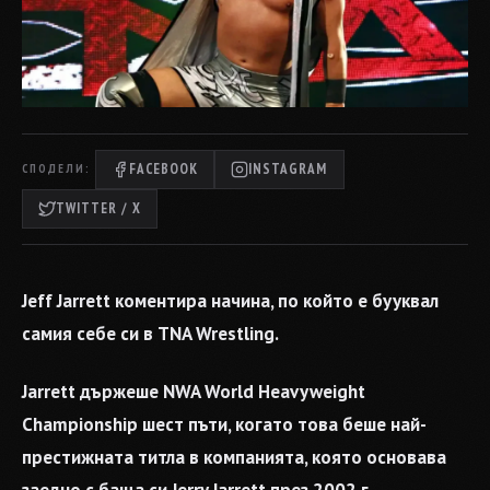
FACEBOOK
INSTAGRAM
СПОДЕЛИ:
TWITTER / X
Jeff Jarrett коментира начина, по който е бууквал
самия себе си в TNA Wrestling.
Jarrett държеше NWA World Heavyweight
Championship шест пъти, когато това беше най-
престижната титла в компанията, която основава