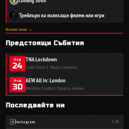
Coming Soon
Трейлъри на излизащи филми или игри
Всички теми →
Предстоящи Събития
TNA Lockdown
Aug
24
Credit Union 1, Чикаго, Илинойс
AEW All In: London
Aug
30
Wembley Stadium, Лондон, Англия
Последвайте ни
Instagram
1.2K