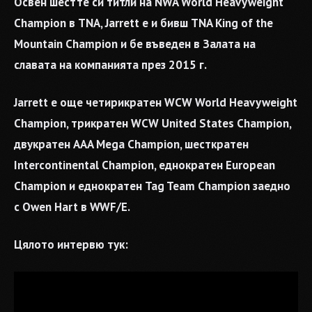
Освен шестте си титли на NWA World Heavyweight
Champion в TNA, Jarrett е и бивш TNA King of the
Mountain Champion и бе въведен в Залата на
славата на компанията през 2015 г.
Jarrett е още четирикратен WCW World Heavyweight
Champion, трикратен WCW United States Champion,
двукратен AAA Mega Champion, шесткратен
Intercontinental Champion, еднократен European
Champion и еднократен Tag Team Champion заедно
с Owen Hart в WWF/E.
Цялото интервю тук: