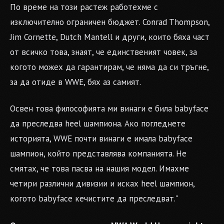
По време на този растеж работехме с
изключително ограничен бюджет. Conrad Thompson,
Jim Cornette, Dutch Mantell и други, които бяха част
от всичко това, знаят, че единственият човек, за
когото можех да гарантирам, че няма да си тръгне,
за да отиде в WWE, бях аз самият.
Освен това философията ми винаги е била babyface
да преследва heel шампиона. Ако погледнете
историята, WWE почти винаги е имала babyface
шампион, който представлява компанията. Не
смятах, че това пасва на нашия модел. Имахме
четири различни дивизии и исках heel шампион,
когото babyface кечистите да преследват."