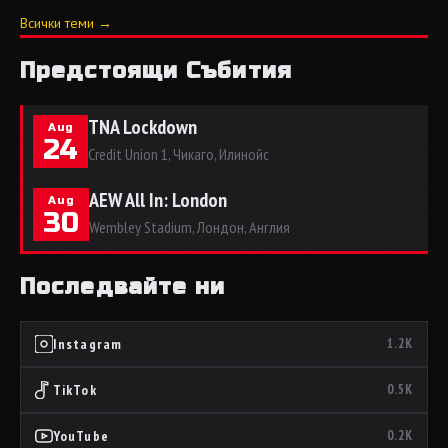
Всички теми →
Предстоящи Събития
TNA Lockdown
Aug
24
Credit Union 1, Чикаго, Илинойс
AEW All In: London
Aug
30
Wembley Stadium, Лондон, Англия
Последвайте ни
Instagram
1.2K
TikTok
0.5K
YouTube
0.2K