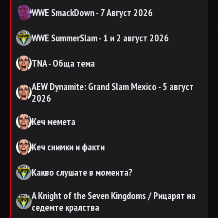
WWE SmackDown - 7 Август 2026
WWE SummerSlam - 1 и 2 август 2026
TNA - Обща тема
AEW Dynamite: Grand Slam Mexico - 5 август
2026
Кеч мемета
Кеч снимки и факти
Какво слушате в момента?
A Knight of the Seven Kingdoms / Рицарят на
седемте кралства