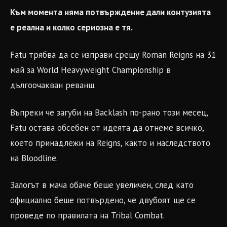
Към момента няма потвърждение дали контузията
е реална и колко сериозна е тя.
Fatu трябва да се изправи срещу Roman Reigns на 31
май за World Heavyweight Championship в
дългоочакван реванш.
Въпреки че загуби на Backlash по-рано този месец,
Fatu остава обсебен от идеята да отнеме всичко,
което принадлежи на Reigns, както и наследството
на Bloodline.
Залогът в мача обаче беше увеличен, след като
официално беше потвърдено, че двубоят ще се
проведе по правилата на Tribal Combat.