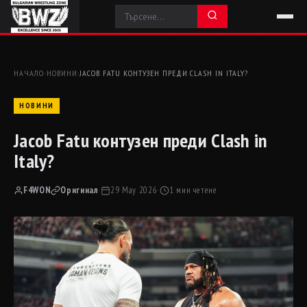
НАЧАЛО
›
НОВИНИ
›
JACOB FATU КОНТУЗЕН ПРЕДИ CLASH IN ITALY?
НОВИНИ
Jacob Fatu контузен преди Clash in
Italy?
F4WON
Оригинал
·
29 May 2026
·
1 мин четене