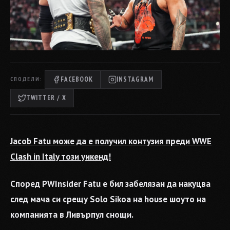
FACEBOOK
INSTAGRAM
СПОДЕЛИ:
TWITTER / X
Jacob Fatu може да е получил контузия преди WWE
Clash in Italy този уикенд!
Според PWInsider Fatu е бил забелязан да накуцва
след мача си срещу Solo Sikoa на house шоуто на
компанията в Ливърпул снощи.