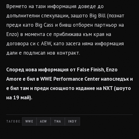
Времето на тази информация доведе до
допълнителни спекулации, защото Big Bill (познат
преди като Big Cass и бивш отборен партньор на
Enzo) в момента се приближава към края на
договора си с AEW, като засега няма информация
дали е подписал нов контракт.
Според нова информация от False Finish, Enzo
Amore е бил в WWE Performance Center напоследък и
е бил там и преди снощното издание на NXT (шоуто
на 19 май).
ТАГОВЕ:
WWE
AEW
TNA
INDY