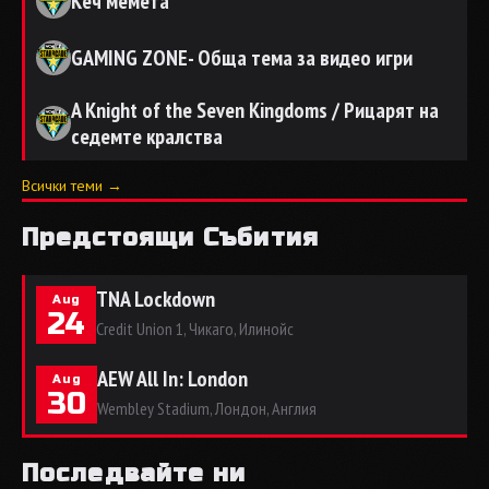
Кеч мемета
GAMING ZONE- Обща тема за видео игри
A Knight of the Seven Kingdoms / Рицарят на
седемте кралства
Всички теми →
Предстоящи Събития
TNA Lockdown
Aug
24
Credit Union 1, Чикаго, Илинойс
AEW All In: London
Aug
30
Wembley Stadium, Лондон, Англия
Последвайте ни