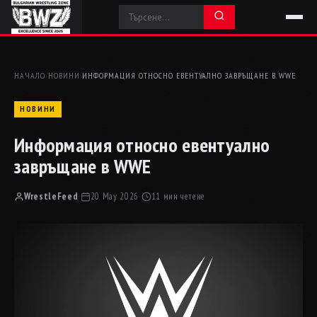
НАЧАЛО
›
НОВИНИ
›
ИНФОРМАЦИЯ ОТНОСНО ЕВЕНТУАЛНО ЗАВРЪЩАНЕ В WWE
НОВИНИ
Информация относно евентуално
завръщане в WWE
WrestleFeed
·
20 May 2026
·
11 мин четене