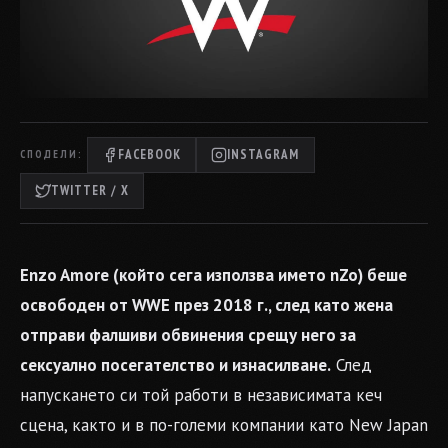
FACEBOOK
INSTAGRAM
СПОДЕЛИ:
TWITTER / X
Enzo Amore (който сега използва името nZo) беше
освободен от WWE през 2018 г., след като жена
отправи фалшиви обвинения срещу него за
сексуално посегателство и изнасилване.
След
напускането си той работи в независимата кеч
сцена, както и в по-големи компании като New Japan