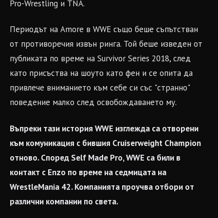
Pro-Wrestling и TNA.
Периодът на Amore в WWE също беше съпътстван
от противоречия извън ринга. Той беше изведен от
публиката по време на Survivor Series 2018, след
като присъства на шоуто като фен и се опита да
привлече вниманието към себе си със "странно"
поведение малко след освобождаването му.
Въпреки тази история WWE изглежда са отворени
към комуникация с бившия Cruiserweight Champion
отново. Според Self Made Pro, WWE са били в
контакт с Enzo по време на седмицата на
WrestleMania 42. Компанията проучва отбори от
различни компании по света.