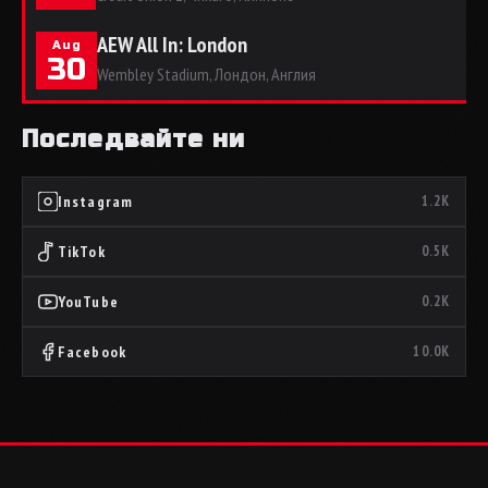
AEW All In: London
Aug
30
Wembley Stadium, Лондон, Англия
Последвайте ни
Instagram
1.2K
TikTok
0.5K
YouTube
0.2K
Facebook
10.0K