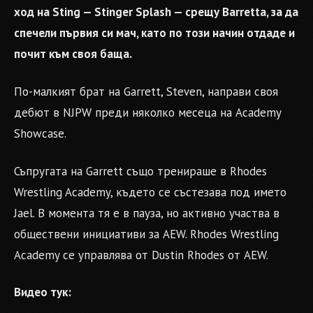
ход на Sting — Stinger Splash — срещу Barretta, за да
спечели първия си мач, като по този начин отдаде и
почит към своя баща.
По-малкият брат на Garrett, Steven, направи своя
дебют в NJPW преди няколко месеца на Academy
Showcase.
Съпругата на Garrett също тренираше в Rhodes
Wrestling Academy, където се състезава под името
Jael. В момента тя е в пауза, но активно участва в
обществени инициативи за AEW. Rhodes Wrestling
Academy се управлява от Dustin Rhodes от AEW.
Видео тук: