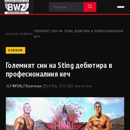
ГОЛЕМИЯТ СИН НА STING ДЕБЮТИРА В ПРОФЕСИОНАЛНИЯ
НАЧАЛО
›
НОВИНИ
›
КЕЧ
НОВИНИ
Големият син на Sting дебютира в
професионалния кеч
F4WON
Оригинал
·
18 May 2026
·
1 мин четене