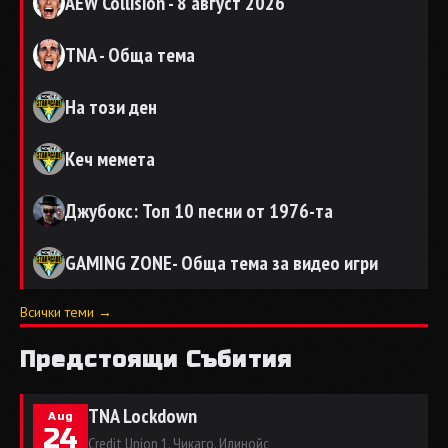
AEW Collision - 8 август 2026
TNA - Обща тема
На този ден
Кеч мемета
Джубокс: Топ 10 песни от 1976-та
GAMING ZONE- Обща тема за видео игри
Всички теми →
Предстоящи Събития
TNA Lockdown
Aug
24
Credit Union 1, Чикаго, Илинойс